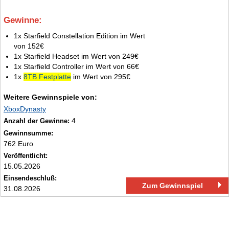
Gewinne:
8.
1x Starfield Constellation Edition im Wert
von 152€
1x Starfield Headset im Wert von 249€
1x Starfield Controller im Wert von 66€
1x
8TB Festplatte
im Wert von 295€
Weitere Gewinnspiele von:
XboxDynasty
4
Anzahl der Gewinne:
Gewinnsumme:
762 Euro
Veröffentlicht:
15.05.2026
Einsendeschluß:
Zum Gewinnspiel
31.08.2026