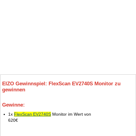
EIZO Gewinnspiel: FlexScan EV2740S Monitor zu
gewinnen
Gewinne:
5.
1x
FlexScan EV2740S
Monitor im Wert von
620€