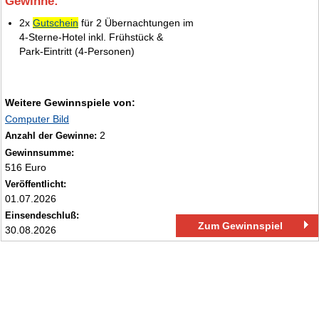
Gewinne:
7.
2x
Gutschein
für 2 Übernachtungen im
4‑Sterne‑Hotel inkl. Frühstück &
Park‑Eintritt (4‑Personen)
Weitere Gewinnspiele von:
Computer Bild
2
Anzahl der Gewinne:
Gewinnsumme:
516 Euro
Veröffentlicht:
01.07.2026
Einsendeschluß:
Zum Gewinnspiel
30.08.2026