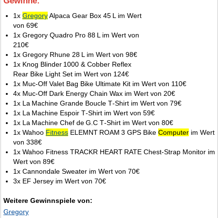
Gewinne:
3.
1x
Gregory
Alpaca Gear Box 45 L im Wert
von 69€
1x Gregory Quadro Pro 88 L im Wert von
210€
1x Gregory Rhune 28 L im Wert von 98€
1x Knog Blinder 1000 & Cobber Reflex
Rear Bike Light Set im Wert von 124€
1x Muc‑Off Valet Bag Bike Ultimate Kit im Wert von 110€
4x Muc‑Off Dark Energy Chain Wax im Wert von 20€
1x La Machine Grande Boucle T‑Shirt im Wert von 79€
1x La Machine Espoir T‑Shirt im Wert von 59€
1x La Machine Chef de G.C T‑Shirt im Wert von 80€
1x Wahoo
Fitness
ELEMNT ROAM 3 GPS Bike
Computer
im Wert
von 338€
1x Wahoo Fitness TRACKR HEART RATE Chest‑Strap Monitor im
Wert von 89€
1x Cannondale Sweater im Wert von 70€
3x EF Jersey im Wert von 70€
Weitere Gewinnspiele von:
Gregory