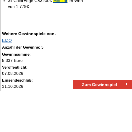
3x ColorEdge CS3200X
Monitor
im Wert
von 1.779€
Weitere Gewinnspiele von:
EIZO
3
Anzahl der Gewinne:
Gewinnsumme:
5.337 Euro
Veröffentlicht:
07.08.2026
Einsendeschluß:
Zum Gewinnspiel
31.10.2026