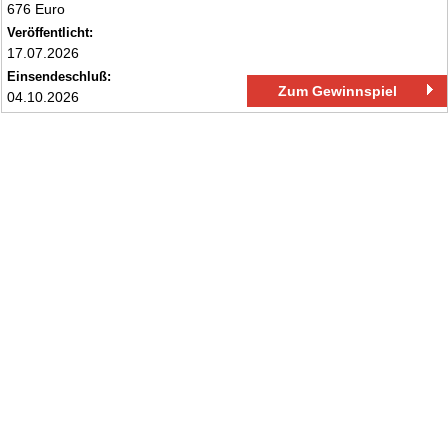
676 Euro
Veröffentlicht:
17.07.2026
Einsendeschluß:
Zum Gewinnspiel
04.10.2026