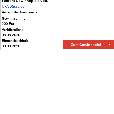
Weitere Gewinnspiele von:
UFA Düsseldorf
7
Anzahl der Gewinne:
Gewinnsumme:
200 Euro
Veröffentlicht:
08.08.2026
Einsendeschluß:
Zum Gewinnspiel
30.08.2026