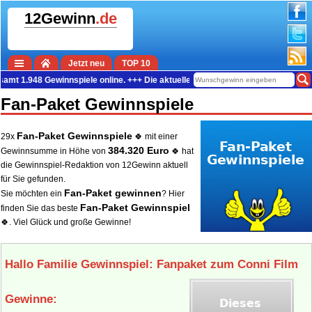
12Gewinn
.de
Jetzt neu
TOP 10
48 Gewinnspiele online. +++ Die aktuelle Gewinn-Summe beträgt 37.765.355 Eu
Fan-Paket Gewinnspiele
Fan-Paket Gewinnspiele
29x
🍀 mit einer
384.320 Euro
Gewinnsumme in Höhe von
🍀 hat
die Gewinnspiel-Redaktion von 12Gewinn aktuell
für Sie gefunden.
Fan-Paket gewinnen
Sie möchten ein
? Hier
Fan-Paket Gewinnspiel
finden Sie das beste
🍀. Viel Glück und große Gewinne!
Hallo Familie Gewinnspiel: Fanpaket zum Conni Film
Gewinne: