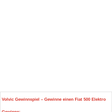
Volvic Gewinnspiel – Gewinne einen Fiat 500 Elektro
Gewinne: