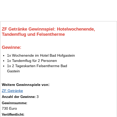
ZF Getränke Gewinnspiel: Hotelwochenende,
Tandemflug und Felsentherme
Gewinne:
5.
1x Wochenende im Hotel Bad Hofgastein
1x Tandemflug für 2 Personen
1x 2 Tageskarten Felsentherme Bad
Gastein
Weitere Gewinnspiele von:
ZF Getränke
3
Anzahl der Gewinne:
Gewinnsumme:
730 Euro
Veröffentlicht: