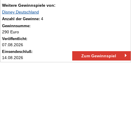
Weitere Gewinnspiele von:
Disney Deutschland
4
Anzahl der Gewinne:
Gewinnsumme:
290 Euro
Veröffentlicht:
07.08.2026
Einsendeschluß:
Zum Gewinnspiel
14.08.2026