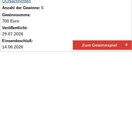
OÖNachrichten
5
Anzahl der Gewinne:
Gewinnsumme:
700 Euro
Veröffentlicht:
29.07.2026
Einsendeschluß:
Zum Gewinnspiel
14.08.2026