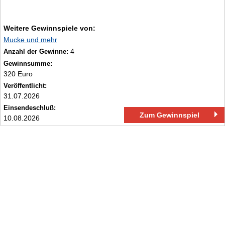
Weitere Gewinnspiele von:
Mucke und mehr
4
Anzahl der Gewinne:
Gewinnsumme:
320 Euro
Veröffentlicht:
31.07.2026
Einsendeschluß:
Zum Gewinnspiel
10.08.2026