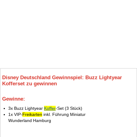
Disney Deutschland Gewinnspiel: Buzz Lightyear
Kofferset zu gewinnen
Gewinne:
8.
3x Buzz Lightyear
Koffer
-Set (3 Stück)
1x VIP-
Freikarten
inkl. Führung Miniatur
Wunderland Hamburg