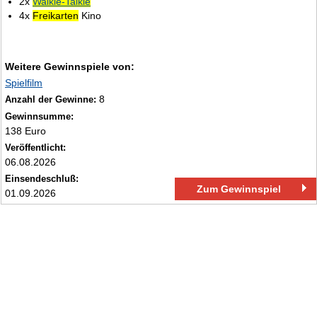
2x
Walkie‑Talkie
4x
Freikarten
Kino
Weitere Gewinnspiele von:
Spielfilm
8
Anzahl der Gewinne:
Gewinnsumme:
138 Euro
Veröffentlicht:
06.08.2026
Einsendeschluß:
Zum Gewinnspiel
01.09.2026