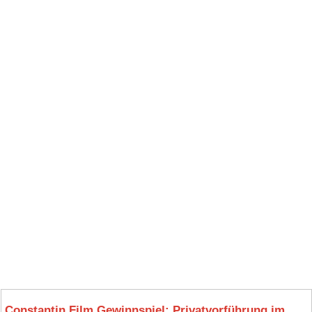
Constantin Film Gewinnspiel: Privatvorführung im