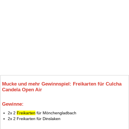
Mucke und mehr Gewinnspiel: Freikarten für Culcha
Candela Open Air
Gewinne:
9.
2x 2
Freikarten
für Mönchengladbach
2x 2 Freikarten für Dinslaken