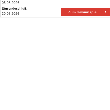
05.08.2026
Einsendeschluß:
Zum Gewinnspiel
20.08.2026