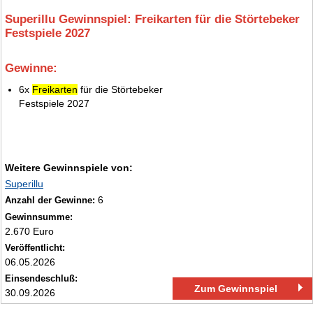
Superillu Gewinnspiel: Freikarten für die Störtebeker
Festspiele 2027
Gewinne:
3.
6x
Freikarten
für die Störtebeker
Festspiele 2027
Weitere Gewinnspiele von:
Superillu
6
Anzahl der Gewinne:
Gewinnsumme:
2.670 Euro
Veröffentlicht:
06.05.2026
Einsendeschluß:
Zum Gewinnspiel
30.09.2026