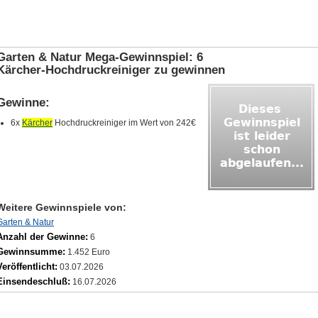
Garten & Natur Mega‑Gewinnspiel: 6
Kärcher‑Hochdruckreiniger zu gewinnen
Gewinne:
6x
Kärcher
Hochdruckreiniger im Wert von 242€
Weitere Gewinnspiele von:
Garten & Natur
Anzahl der Gewinne:
6
Gewinnsumme:
1.452 Euro
Veröffentlicht:
03.07.2026
Einsendeschluß:
16.07.2026