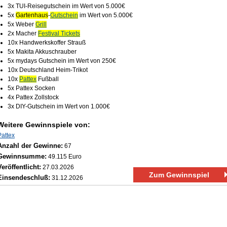
1.
3x TUI-Reisegutschein im Wert von 5.000€
5x
Gartenhaus
-
Gutschein
im Wert von 5.000€
5x Weber
Grill
2x Macher
Festival Tickets
10x Handwerkskoffer Strauß
5x Makita Akkuschrauber
5x mydays Gutschein im Wert von 250€
10x Deutschland Heim-Trikot
10x
Pattex
Fußball
5x Pattex Socken
4x Pattex Zollstock
3x DIY-Gutschein im Wert von 1.000€
Weitere Gewinnspiele von:
Pattex
Anzahl der Gewinne:
67
Gewinnsumme:
49.115 Euro
Veröffentlicht:
27.03.2026
Zum Gewinnspiel
Einsendeschluß:
31.12.2026