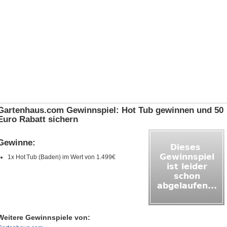
Gartenhaus.com Gewinnspiel: Hot Tub gewinnen und 50
Euro Rabatt sichern
Gewinne:
1x Hot Tub (Baden) im Wert von 1.499€
Weitere Gewinnspiele von: