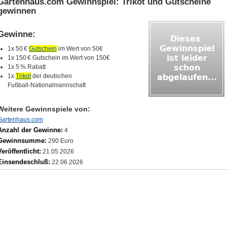
Gartenhaus.com Gewinnspiel: Trikot und Gutscheine
gewinnen
Gewinne:
1x 50 €
Gutschein
im Wert von 50€
1x 150 € Gutschein im Wert von 150€
1x 5 % Rabatt
1x
Trikot
der deutschen
Fußball‑Nationalmannschaft
Weitere Gewinnspiele von:
Gartenhaus.com
Anzahl der Gewinne:
4
Gewinnsumme:
290 Euro
Veröffentlicht:
21.05.2026
Einsendeschluß:
22.06.2026