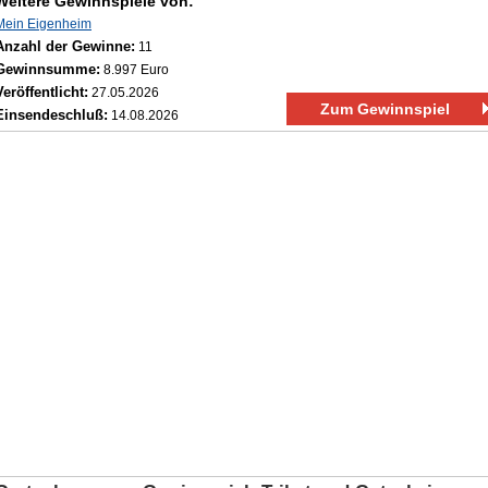
Weitere Gewinnspiele von:
Mein Eigenheim
Anzahl der Gewinne:
11
Gewinnsumme:
8.997 Euro
Veröffentlicht:
27.05.2026
Zum Gewinnspiel
Einsendeschluß:
14.08.2026