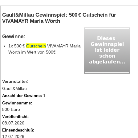
Gault&Millau Gewinnspiel: 500 € Gutschein für
VIVAMAYR Maria Wörth
Gewinne:
1x 500 €
Gutschein
VIVAMAYR Maria
Wörth im Wert von 500€
Veranstalter:
Gault&Millau
1
Anzahl der Gewinne:
Gewinnsumme:
500 Euro
Veröffentlicht:
08.07.2026
Einsendeschluß:
12.07.2026