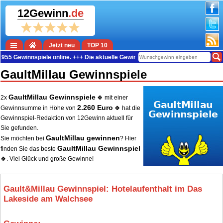
12Gewinn
.de
Jetzt neu
TOP 10
winnspiele online. +++ Die aktuelle Gewinn-Summe beträgt 37.889.470 Euro. +
GaultMillau Gewinnspiele
GaultMillau Gewinnspiele
2x
🍀 mit einer
2.260 Euro
Gewinnsumme in Höhe von
🍀 hat die
Gewinnspiel-Redaktion von 12Gewinn aktuell für
Sie gefunden.
GaultMillau gewinnen
Sie möchten bei
? Hier
GaultMillau Gewinnspiel
finden Sie das beste
🍀. Viel Glück und große Gewinne!
Gault&Millau Gewinnspiel: Hotelaufenthalt im Das
Lakeside am Walchsee