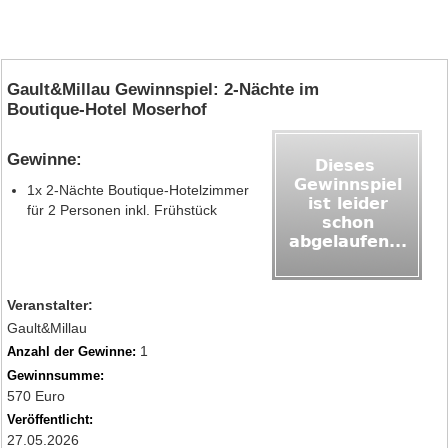
Gault&Millau Gewinnspiel: 2‑Nächte im
Boutique‑Hotel Moserhof
Gewinne:
1x 2‑Nächte Boutique‑Hotelzimmer
für 2 Personen inkl. Frühstück
Veranstalter:
Gault&Millau
1
Anzahl der Gewinne:
Gewinnsumme:
570 Euro
Veröffentlicht:
27.05.2026