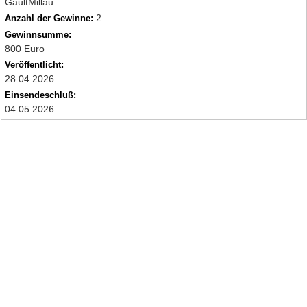
GaultMillau
2
Anzahl der Gewinne:
Gewinnsumme:
800 Euro
Veröffentlicht:
28.04.2026
Einsendeschluß:
04.05.2026