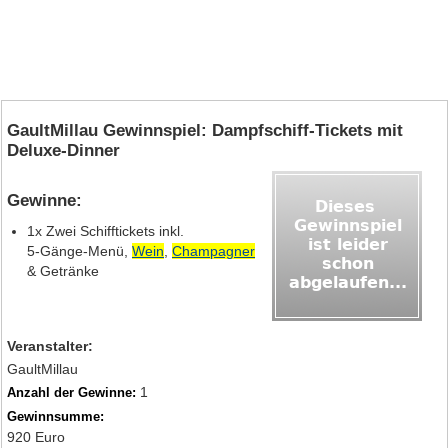
GaultMillau Gewinnspiel: Dampfschiff-Tickets mit
Deluxe-Dinner
Gewinne:
1x Zwei Schifftickets inkl.
5‑Gänge‑Menü,
Wein
,
Champagner
& Getränke
Veranstalter:
GaultMillau
1
Anzahl der Gewinne:
Gewinnsumme:
920 Euro