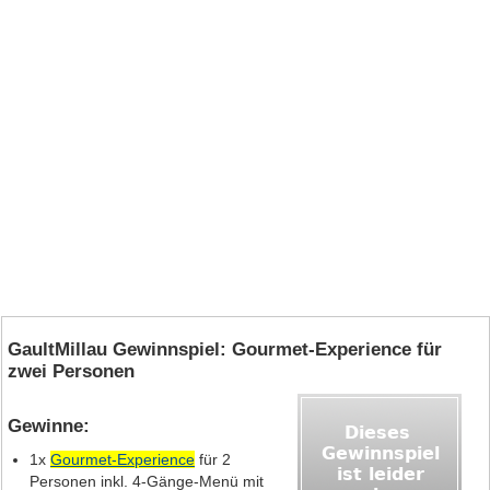
GaultMillau Gewinnspiel: Gourmet-Experience für
zwei Personen
Gewinne:
1x
Gourmet-Experience
für 2
Personen inkl. 4‑Gänge‑Menü mit