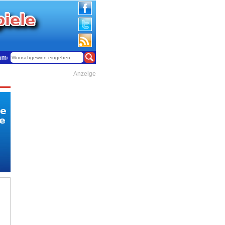
8.728.587 Euro. +++ Insgesamt 17.971.988 Gewinne warten auf glückliche Gewin
Anzeige