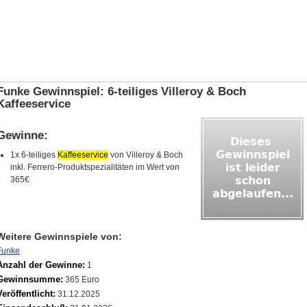
Funke Gewinnspiel: 6‑teiliges Villeroy & Boch
Kaffeeservice
Gewinne:
1x 6‑teiliges
Kaffeeservice
von Villeroy & Boch
inkl. Ferrero‑Produktspezialitäten im Wert von
365€
Weitere Gewinnspiele von:
Funke
Anzahl der Gewinne:
1
Gewinnsumme:
365 Euro
Veröffentlicht:
31.12.2025