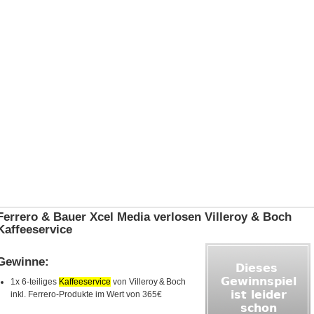
Ferrero & Bauer Xcel Media verlosen Villeroy & Boch
Kaffeeservice
Gewinne:
1x 6‑teiliges
Kaffeeservice
von Villeroy & Boch
inkl. Ferrero‑Produkte im Wert von 365€