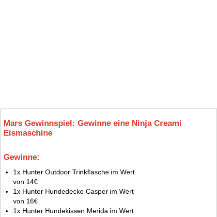
Mars Gewinnspiel: Gewinne eine Ninja Creami
Eismaschine
Gewinne:
10.
1x Hunter Outdoor Trinkflasche im Wert
von 14€
1x Hunter Hundedecke Casper im Wert
von 16€
1x Hunter Hundekissen Merida im Wert