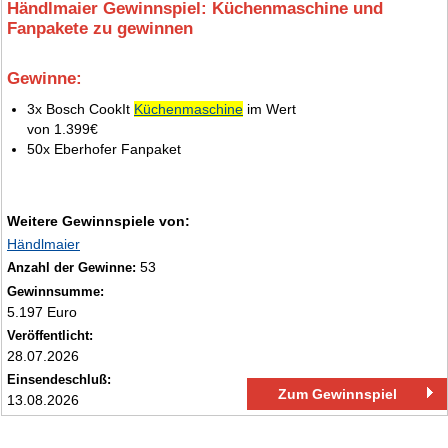
Händlmaier Gewinnspiel: Küchenmaschine und
Fanpakete zu gewinnen
Gewinne:
3.
3x Bosch CookIt
Küchenmaschine
im Wert
von 1.399€
50x Eberhofer Fanpaket
Weitere Gewinnspiele von:
Händlmaier
53
Anzahl der Gewinne:
Gewinnsumme:
5.197 Euro
Veröffentlicht:
28.07.2026
Einsendeschluß:
Zum Gewinnspiel
13.08.2026