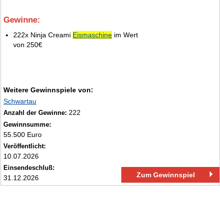
Gewinne:
2.
222x Ninja Creami
Eismaschine
im Wert
von 250€
Weitere Gewinnspiele von:
Schwartau
222
Anzahl der Gewinne:
Gewinnsumme:
55.500 Euro
Veröffentlicht:
10.07.2026
Einsendeschluß:
Zum Gewinnspiel
31.12.2026