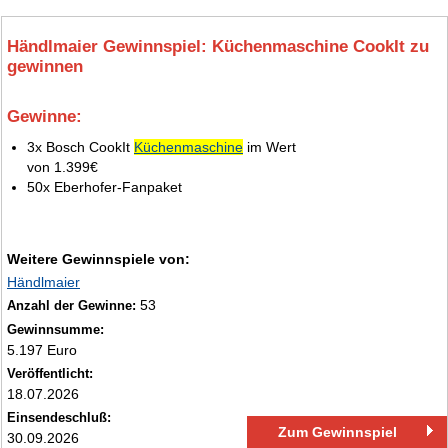
Händlmaier Gewinnspiel: Küchenmaschine CookIt zu
gewinnen
Gewinne:
4.
3x Bosch CookIt
Küchenmaschine
im Wert
von 1.399€
50x Eberhofer-Fanpaket
Weitere Gewinnspiele von:
Händlmaier
53
Anzahl der Gewinne:
Gewinnsumme:
5.197 Euro
Veröffentlicht:
18.07.2026
Einsendeschluß:
Zum Gewinnspiel
30.09.2026