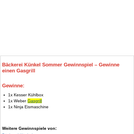
Bäckerei Künkel Sommer Gewinnspiel – Gewinne
einen Gasgrill
Gewinne:
9.
1x Kesser Kühlbox
1x Weber
Gasgrill
1x Ninja Eismaschine
Weitere Gewinnspiele von: