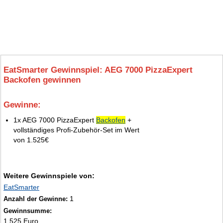
EatSmarter Gewinnspiel: AEG 7000 PizzaExpert
Backofen gewinnen
Gewinne:
7.
1x AEG 7000 PizzaExpert
Backofen
+
vollständiges Profi-Zubehör-Set im Wert
von 1.525€
Weitere Gewinnspiele von:
EatSmarter
1
Anzahl der Gewinne:
Gewinnsumme:
1.525 Euro