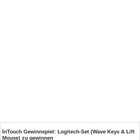
InTouch Gewinnspiel: Logitech-Set (Wave Keys & Lift
Mouse) zu gewinnen