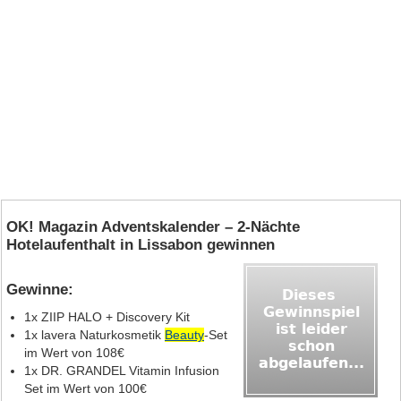
OK! Magazin Adventskalender – 2‑Nächte
Hotelaufenthalt in Lissabon gewinnen
Gewinne:
1x ZIIP HALO + Discovery Kit
1x lavera Naturkosmetik
Beauty
-Set
im Wert von 108€
1x DR. GRANDEL Vitamin Infusion
Set im Wert von 100€