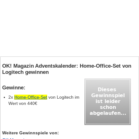
OK! Magazin Adventskalender: Home‑Office‑Set von
Logitech gewinnen
Gewinne:
2x
Home-Office-Set
von Logitech im
Wert von 440€
Weitere Gewinnspiele von: