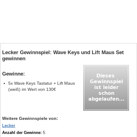
Lecker Gewinnspiel: Wave Keys und Lift Maus Set
gewinnen
Gewinne:
5x Wave Keys Tastatur + Lift Maus
(weiß) im Wert von 130€
Weitere Gewinnspiele von:
Lecker
5
Anzahl der Gewinne: