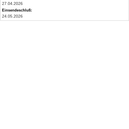
27.04.2026
Einsendeschluß:
24.05.2026