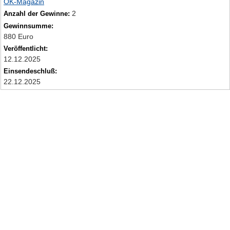
OK-Magazin
2
Anzahl der Gewinne:
Gewinnsumme:
880 Euro
Veröffentlicht:
12.12.2025
Einsendeschluß:
22.12.2025