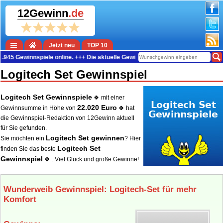
12Gewinn
.de
Jetzt neu
TOP 10
innspiele online. +++ Die aktuelle Gewinn-Summe beträgt 38.747.350 Euro. ++
Logitech Set Gewinnspiel
Logitech Set Gewinnspiele
🍀 mit einer
22.020 Euro
Gewinnsumme in Höhe von
🍀 hat
die Gewinnspiel-Redaktion von 12Gewinn aktuell
für Sie gefunden.
Logitech Set gewinnen
Sie möchten ein
? Hier
Logitech Set
finden Sie das beste
Gewinnspiel
🍀 . Viel Glück und große Gewinne!
Wunderweib Gewinnspiel: Logitech-Set für mehr
Komfort