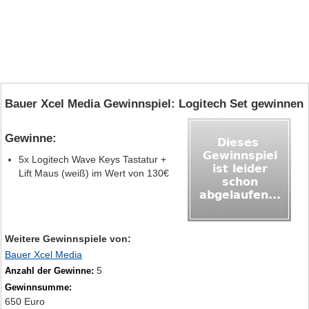
Bauer Xcel Media Gewinnspiel: Logitech Set gewinnen
Gewinne:
5x Logitech Wave Keys Tastatur +
Lift Maus (weiß) im Wert von 130€
Weitere Gewinnspiele von:
Bauer Xcel Media
5
Anzahl der Gewinne:
Gewinnsumme:
650 Euro