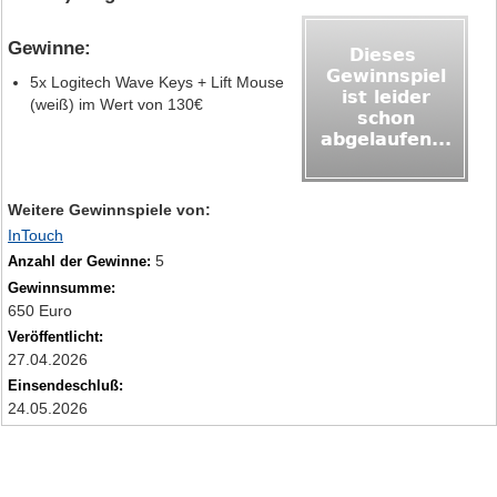
Gewinne:
5x Logitech Wave Keys + Lift Mouse
(weiß) im Wert von 130€
Weitere Gewinnspiele von:
InTouch
5
Anzahl der Gewinne:
Gewinnsumme:
650 Euro
Veröffentlicht:
27.04.2026
Einsendeschluß:
24.05.2026