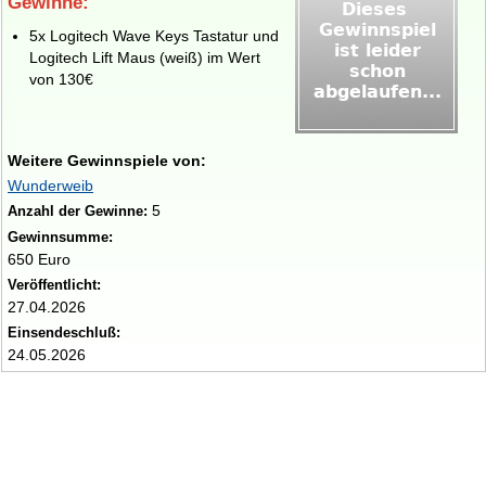
Gewinne:
5x Logitech Wave Keys Tastatur und
Logitech Lift Maus (weiß) im Wert
von 130€
Weitere Gewinnspiele von:
Wunderweib
5
Anzahl der Gewinne:
Gewinnsumme:
650 Euro
Veröffentlicht:
27.04.2026
Einsendeschluß:
24.05.2026