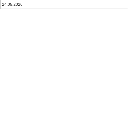
24.05.2026