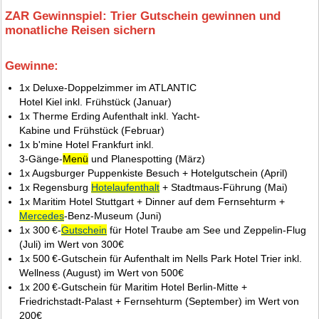
ZAR Gewinnspiel: Trier Gutschein gewinnen und
monatliche Reisen sichern
Gewinne:
3.
1x Deluxe-Doppelzimmer im ATLANTIC
Hotel Kiel inkl. Frühstück (Januar)
1x Therme Erding Aufenthalt inkl. Yacht-
Kabine und Frühstück (Februar)
1x b'mine Hotel Frankfurt inkl.
3‑Gänge‑
Menü
und Planespotting (März)
1x Augsburger Puppenkiste Besuch + Hotelgutschein (April)
1x Regensburg
Hotelaufenthalt
+ Stadtmaus‑Führung (Mai)
1x Maritim Hotel Stuttgart + Dinner auf dem Fernsehturm +
Mercedes
‑Benz‑Museum (Juni)
1x 300 €‑
Gutschein
für Hotel Traube am See und Zeppelin‑Flug
(Juli) im Wert von 300€
1x 500 €‑Gutschein für Aufenthalt im Nells Park Hotel Trier inkl.
Wellness (August) im Wert von 500€
1x 200 €‑Gutschein für Maritim Hotel Berlin‑Mitte +
Friedrichstadt‑Palast + Fernsehturm (September) im Wert von
200€