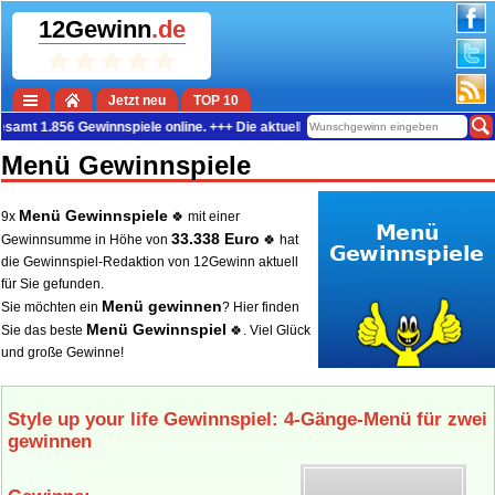
12Gewinn
.de
Jetzt neu
TOP 10
.856 Gewinnspiele online. +++ Die aktuelle Gewinn-Summe beträgt 38.386.174 E
Menü Gewinnspiele
Menü Gewinnspiele
9x
🍀 mit einer
33.338 Euro
Gewinnsumme in Höhe von
🍀 hat
die Gewinnspiel-Redaktion von 12Gewinn aktuell
für Sie gefunden.
Menü gewinnen
Sie möchten ein
? Hier finden
Menü Gewinnspiel
Sie das beste
🍀. Viel Glück
und große Gewinne!
Style up your life Gewinnspiel: 4‑Gänge‑Menü für zwei
gewinnen