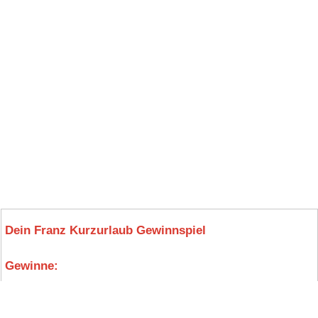
Dein Franz Kurzurlaub Gewinnspiel
Gewinne:
10.
1x
Kurzurlaub
für 2 Personen inkl. 3
Übernachtungen, Frühstück, 2x
Zwei‑Gänge‑
Menü
, 5‑Stunden‑Therme