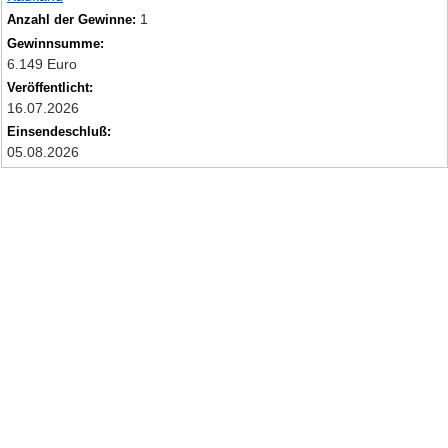
1
Anzahl der Gewinne:
Gewinnsumme:
6.149 Euro
Veröffentlicht:
16.07.2026
Einsendeschluß:
05.08.2026