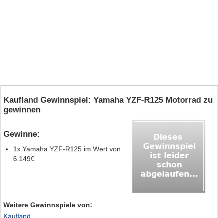
Kaufland Gewinnspiel: Yamaha YZF‑R125 Motorrad zu
gewinnen
Gewinne:
1x Yamaha YZF‑R125 im Wert von
6.149€
Weitere Gewinnspiele von:
Kaufland