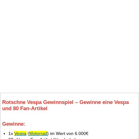
Rotschne Vespa Gewinnspiel – Gewinne eine Vespa
und 80 Fan-Artikel
Gewinne:
4.
1x
Vespa
(
Motorrad
) im Wert von 6.000€