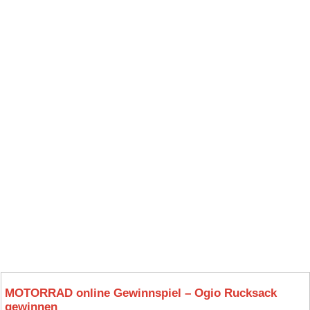
MOTORRAD online Gewinnspiel – Ogio Rucksack
gewinnen