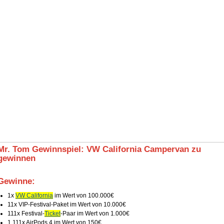
Mr. Tom Gewinnspiel: VW California Campervan zu
gewinnen
Gewinne:
3.
1x
VW California
im Wert von 100.000€
11x VIP-Festival-Paket im Wert von 10.000€
111x Festival-
Ticket
-Paar im Wert von 1.000€
1.111x AirPods 4 im Wert von 150€