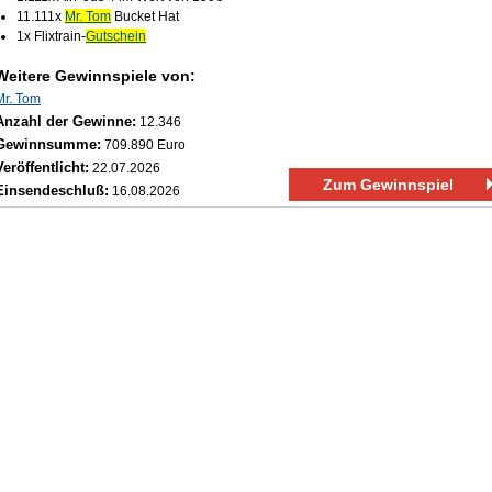
11.111x
Mr. Tom
Bucket Hat
1x Flixtrain-
Gutschein
Weitere Gewinnspiele von:
Mr. Tom
Anzahl der Gewinne:
12.346
Gewinnsumme:
709.890 Euro
Veröffentlicht:
22.07.2026
Zum Gewinnspiel
Einsendeschluß:
16.08.2026