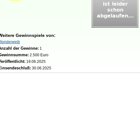
Weitere Gewinnspiele von:
Wunderweib
Anzahl der Gewinne:
1
Gewinnsumme:
2.500 Euro
Veröffentlicht:
19.06.2025
Einsendeschluß:
30.06.2025