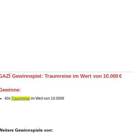
GAZİ Gewinnspiel: Traumreise im Wert von 10.000 €
Gewinne:
5.
40x
Traumreise
im Wert von 10.000€
Weitere Gewinnspiele von: