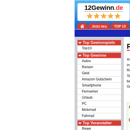
12Gewinn
.de
Jetzt neu
TOP 10
+++ H
Top Gewinnspiele
Top10
Top Gewinne
4
Autos
i
Reisen
R
Geld
S
Amazon Gutschein
b
Smartphone
G
Fernseher
Urlaub
PC
Motorrad
Fahrrad
Top Veranstalter
Rewe