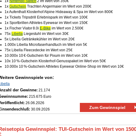
1x
Nintendo Switch
2 im Wert von 350€
1x
Gutschein
Trachten Angermaier im Wert von 200€
1x Aufenthalt Klosterhof Alpine Hideaway & Spa im Wert von 800€
1x Tickets Tripsdrill Erlebnispark im Wert von 100€
1x Sportbrillen Athletes Eyewear im Wert von 150€
1x Fischer Viator 8.0i
E‑Bike
im Wert von 2.500€
75x
Libella
Liegestuhl im Wert von 30€
5x Libella Getränkekühler im Wert von 20€
1.000x Libella Microfaserhandtuch im Wert von 5€
75x Libella Fleecedecke im Wert von 25€
10.000x 10 €‑Gutschein für Pixum im Wert von 10€
10x 10 %‑Gutschein Klosterhof‑Genusspaket im Wert von 50€
10.000x 10 %‑Gutschein Athletes Eyewear Online‑Shop im Wert von 10€
Weitere Gewinnspiele von:
Libella
Anzahl der Gewinne:
21.174
Gewinnsumme:
215.675 Euro
Veröffentlicht:
26.06.2026
Zum Gewinnspiel
Einsendeschluß:
30.09.2026
Reisetopia Gewinnspiel: TUI-Gutschein im Wert von 150
€