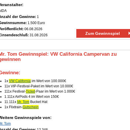
Veranstalter:
AIDA
Anzahl der Gewinne:
1
Gewinnsumme:
1.500 Euro
Veröffentlicht:
06.08.2026
Zum Gewinnspiel
Einsendeschluß:
31.08.2026
Mr. Tom Gewinnspiel: VW California Campervan zu
gewinnen
Gewinne:
3.
1x
VW California
im Wert von 100.000€
11x VIP-Festival-Paket im Wert von 10.000€
111x Festival-
Ticket
-Paar im Wert von 1.000€
1.111x AirPods 4 im Wert von 150€
11.111x
Mr. Tom
Bucket Hat
1x Flixtrain-
Gutschein
Weitere Gewinnspiele von:
Mr. Tom
Anzahl der Gewinne:
12.346