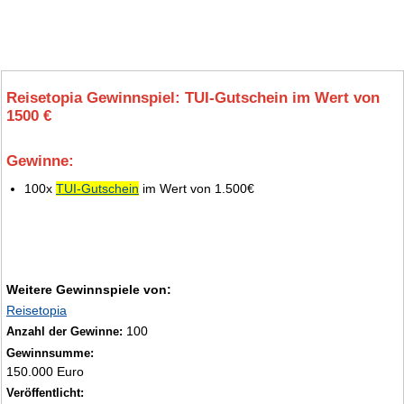
Reisetopia Gewinnspiel: TUI-Gutschein im Wert von
1500 €
Gewinne:
8.
100x
TUI-Gutschein
im Wert von 1.500€
Weitere Gewinnspiele von:
Reisetopia
100
Anzahl der Gewinne:
Gewinnsumme:
150.000 Euro
Veröffentlicht: