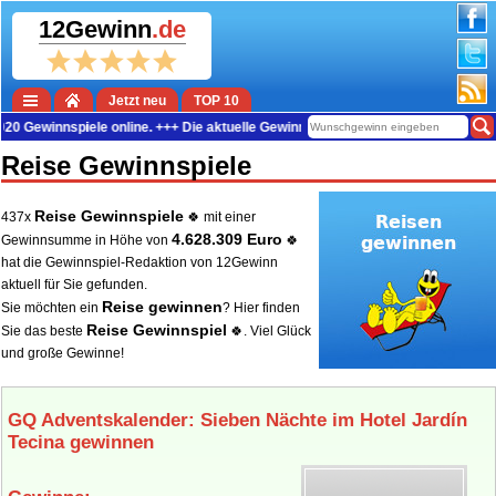
12Gewinn
.de
Jetzt neu
TOP 10
innspiele online. +++ Die aktuelle Gewinn-Summe beträgt 35.065.940 Euro. +++
Reise Gewinnspiele
Reise Gewinnspiele
437x
🍀 mit einer
4.628.309 Euro
Gewinnsumme in Höhe von
🍀
hat die Gewinnspiel-Redaktion von 12Gewinn
aktuell für Sie gefunden.
Reise gewinnen
Sie möchten ein
? Hier finden
Reise Gewinnspiel
Sie das beste
🍀. Viel Glück
und große Gewinne!
GQ Adventskalender: Sieben Nächte im Hotel Jardín
Tecina gewinnen