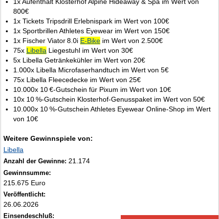
1x Aufenthalt Klosterhof Alpine Hideaway & Spa im Wert von
800€
1x Tickets Tripsdrill Erlebnispark im Wert von 100€
1x Sportbrillen Athletes Eyewear im Wert von 150€
1x Fischer Viator 8.0i
E‑Bike
im Wert von 2.500€
75x
Libella
Liegestuhl im Wert von 30€
5x Libella Getränkekühler im Wert von 20€
1.000x Libella Microfaserhandtuch im Wert von 5€
75x Libella Fleecedecke im Wert von 25€
10.000x 10 €‑Gutschein für Pixum im Wert von 10€
10x 10 %‑Gutschein Klosterhof‑Genusspaket im Wert von 50€
10.000x 10 %‑Gutschein Athletes Eyewear Online‑Shop im Wert
von 10€
Weitere Gewinnspiele von:
Libella
21.174
Anzahl der Gewinne:
Gewinnsumme:
215.675 Euro
Veröffentlicht:
26.06.2026
Einsendeschluß: