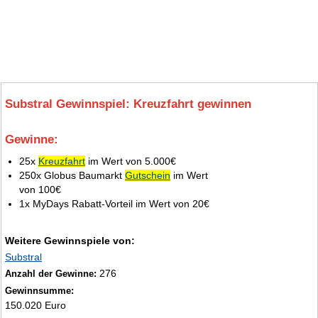
Substral Gewinnspiel: Kreuzfahrt gewinnen
Gewinne:
9.
25x
Kreuzfahrt
im Wert von 5.000€
250x Globus Baumarkt
Gutschein
im Wert
von 100€
1x MyDays Rabatt-Vorteil im Wert von 20€
Weitere Gewinnspiele von:
Substral
276
Anzahl der Gewinne:
Gewinnsumme:
150.020 Euro