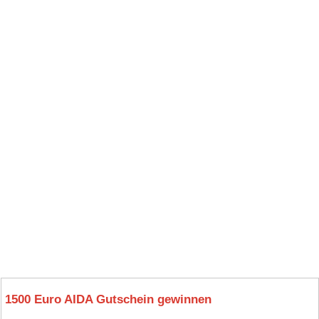
1500 Euro AIDA Gutschein gewinnen