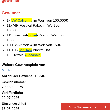
gewinnen
Gewinne:
3.
1x
VW California
im Wert von 100.000€
11x VIP-Festival-Paket im Wert von
10.000€
111x Festival-
Ticket
-Paar im Wert von
1.000€
1.111x AirPods 4 im Wert von 150€
11.111x
Mr. Tom
Bucket Hat
1x Flixtrain-
Gutschein
Weitere Gewinnspiele von:
Mr. Tom
12.346
Anzahl der Gewinne:
Gewinnsumme:
709.890 Euro
Veröffentlicht:
22.07.2026
Einsendeschluß:
Zum Gewinnspiel
16.08.2026