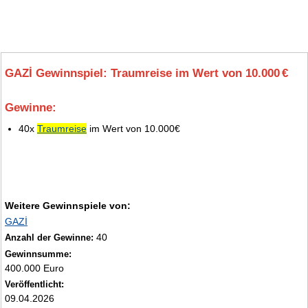
GAZİ Gewinnspiel: Traumreise im Wert von 10.000 €
Gewinne:
5.
40x
Traumreise
im Wert von 10.000€
Weitere Gewinnspiele von:
GAZİ
40
Anzahl der Gewinne:
Gewinnsumme:
400.000 Euro
Veröffentlicht:
09.04.2026