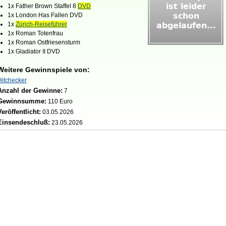
1x Father Brown Staffel 8
DVD
1x London Has Fallen DVD
1x
Zürich-Reiseführer
1x Roman Totenfrau
1x Roman Ostfriesensturm
1x Gladiator II DVD
Weitere Gewinnspiele von:
Hitchecker
Anzahl der Gewinne:
7
Gewinnsumme:
110 Euro
Veröffentlicht:
03.05.2026
Einsendeschluß:
23.05.2026