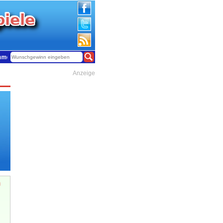
37.889.495 Euro. +++ Insgesamt 17.930.154 Gewinne warten auf glückliche Gew
Anzeige
n