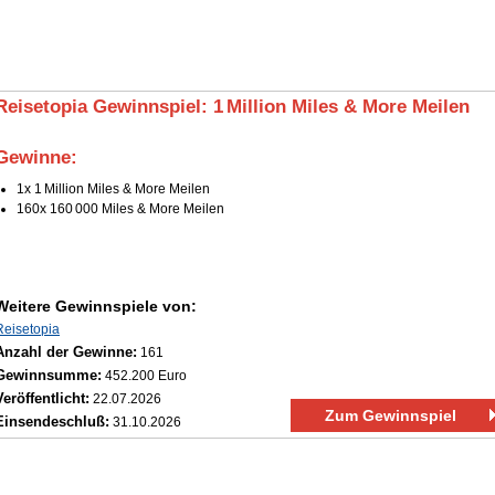
Reisetopia Gewinnspiel: 1 Million Miles & More Meilen
Gewinne:
4.
1x 1 Million Miles & More Meilen
160x 160 000 Miles & More Meilen
Weitere Gewinnspiele von:
Reisetopia
Anzahl der Gewinne:
161
Gewinnsumme:
452.200 Euro
Veröffentlicht:
22.07.2026
Zum Gewinnspiel
Einsendeschluß:
31.10.2026