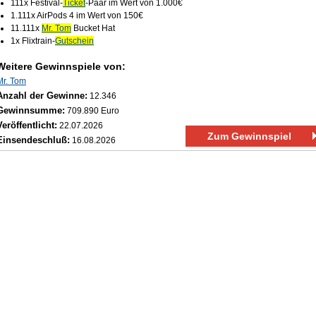
111x Festival-
Ticket
-Paar im Wert von 1.000€
1.111x AirPods 4 im Wert von 150€
11.111x
Mr. Tom
Bucket Hat
1x Flixtrain-
Gutschein
Weitere Gewinnspiele von:
Mr. Tom
Anzahl der Gewinne:
12.346
Gewinnsumme:
709.890 Euro
Veröffentlicht:
22.07.2026
Zum Gewinnspiel
Einsendeschluß:
16.08.2026