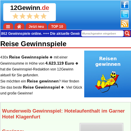
12Gewinn
.de
Jetzt neu
TOP 10
winnspiele online. +++ Die aktuelle Gewinn-Summe beträgt 34.466.374 Euro. ++
Reise Gewinnspiele
Reise Gewinnspiele
430x
🍀 mit einer
4.623.119 Euro
Gewinnsumme in Höhe von
🍀
hat die Gewinnspiel-Redaktion von 12Gewinn
aktuell für Sie gefunden.
Reise gewinnen
Sie möchten ein
? Hier finden
Reise Gewinnspiel
Sie das beste
🍀. Viel Glück
und große Gewinne!
Wunderweib Gewinnspiel: Hotelaufenthalt im Garner
Hotel Klagenfurt