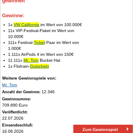
gewinnen
Gewinne:
3.
1x
VW California
im Wert von 100.000€
11x VIP-Festival-Paket im Wert von
10.000€
111x Festival-
Ticket
-Paar im Wert von
1.000€
1.111x AirPods 4 im Wert von 150€
11.111x
Mr. Tom
Bucket Hat
1x Flixtrain-
Gutschein
Weitere Gewinnspiele von:
Mr. Tom
12.346
Anzahl der Gewinne:
Gewinnsumme:
709.890 Euro
Veröffentlicht:
22.07.2026
Einsendeschluß:
Zum Gewinnspiel
16.08.2026