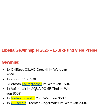
Libella Gewinnspiel 2026 – E‑Bike und viele Preise
Gewinne:
7.
1x Grillfürst G310G Gasgrill im Wert von
700€
1x sonoro VIBES XL
Bluetooth‑
Lautsprecher
im Wert von 150€
1x Aufenthalt im AQUA DOME Tirol im Wert
von 800€
1x
Nintendo Switch
2 im Wert von 350€
1x
Gutschein
Trachten Angermaier im Wert von 200€