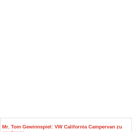
Mr. Tom Gewinnspiel: VW California Campervan zu