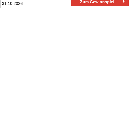
Zum Gewinnspiel
31.10.2026