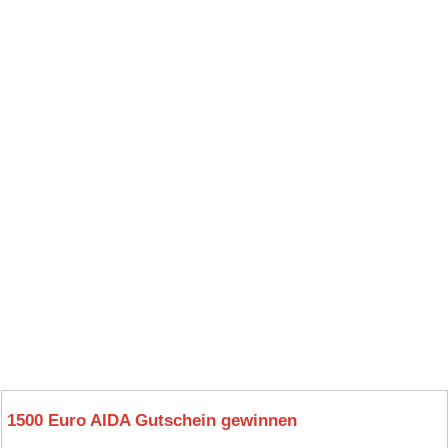
1500 Euro AIDA Gutschein gewinnen