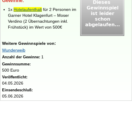
Gewinne:
1x
Hotelaufenthalt
für 2 Personen im
Garner Hotel Klagenfurt – Moser
Verdino (2 Übernachtungen inkl.
Frühstück) im Wert von 500€
Weitere Gewinnspiele von:
Wunderweib
1
Anzahl der Gewinne:
Gewinnsumme:
500 Euro
Veröffentlicht:
04.05.2026
Einsendeschluß:
05.06.2026