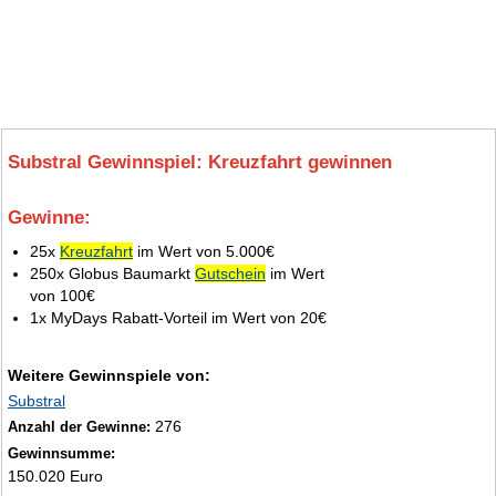
Substral Gewinnspiel: Kreuzfahrt gewinnen
Gewinne:
9.
25x
Kreuzfahrt
im Wert von 5.000€
250x Globus Baumarkt
Gutschein
im Wert
von 100€
1x MyDays Rabatt-Vorteil im Wert von 20€
Weitere Gewinnspiele von:
Substral
276
Anzahl der Gewinne:
Gewinnsumme:
150.020 Euro