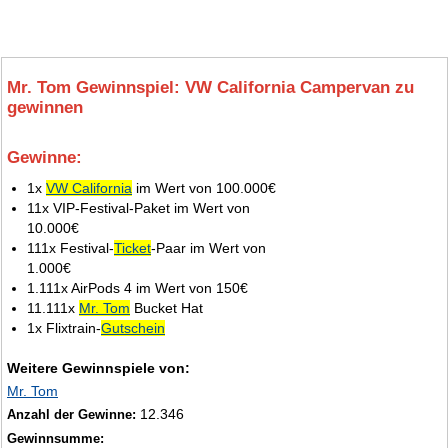
Mr. Tom Gewinnspiel: VW California Campervan zu
gewinnen
Gewinne:
3.
1x
VW California
im Wert von 100.000€
11x VIP-Festival-Paket im Wert von
10.000€
111x Festival-
Ticket
-Paar im Wert von
1.000€
1.111x AirPods 4 im Wert von 150€
11.111x
Mr. Tom
Bucket Hat
1x Flixtrain-
Gutschein
Weitere Gewinnspiele von:
Mr. Tom
12.346
Anzahl der Gewinne:
Gewinnsumme: