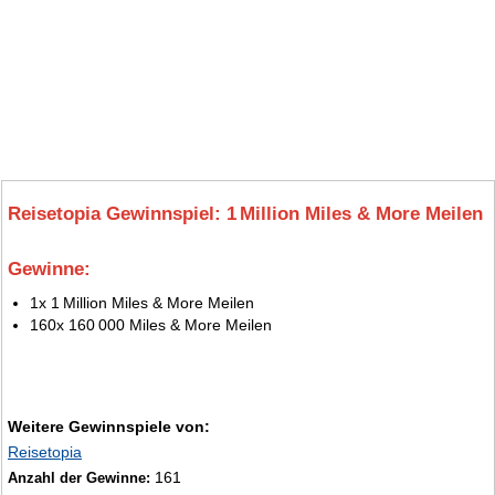
Reisetopia Gewinnspiel: 1 Million Miles & More Meilen
Gewinne:
4.
1x 1 Million Miles & More Meilen
160x 160 000 Miles & More Meilen
Weitere Gewinnspiele von:
Reisetopia
161
Anzahl der Gewinne: