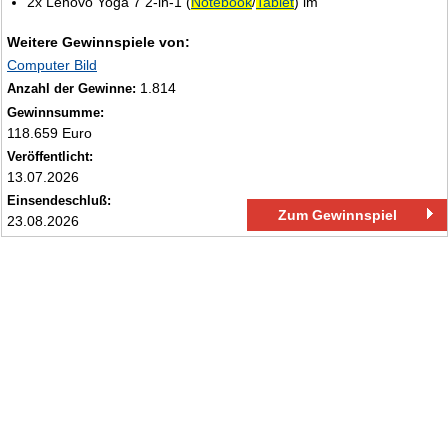
2x Lenovo Yoga 7 2‑in‑1 (
Notebook
/
Tablet
) im
Weitere Gewinnspiele von:
Computer Bild
1.814
Anzahl der Gewinne:
Gewinnsumme:
118.659 Euro
Veröffentlicht:
13.07.2026
Einsendeschluß:
Zum Gewinnspiel
23.08.2026