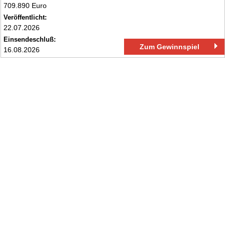
709.890 Euro
Veröffentlicht:
22.07.2026
Einsendeschluß:
Zum Gewinnspiel
16.08.2026