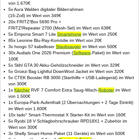
von 1.670€
5x Aura Walden digitaler Bilderrahmen
(15‑Zoll) im Wert von 349€
20x FRITZ!Box 5690 Pro +
FRITZ!Repeater 2700 (Mesh‑Set) im Wert von 638€
5x Emporia Smart 7 Lite
Smartphone
im Wert von 250€
85x Leonine Blu‑Ray‑Komödie im Wert von 20€
3x hoogo S7 kabelloser
Staubsauger
im Wert von 500€
30x Audials One 2026 Premium (
Software
‑Paket) im Wert von
100€
5x Stihl GTA 30 Akku‑Gehölzschneider im Wert von 329€
5x Grüezi Bag Lightful DownWool Jacket im Wert von 320€
5x CTEK Booster RB 3000 (Starthilfe + USB‑Ladegerät) im Wert
von 300€
1x
Kärcher
RVF 7 Comfort Extra Saug‑Wisch‑
Roboter
im Wert
von 1.500€
1x Europa‑Park‑Aufenthalt (2 Übernachtungen + 2 Tage Eintritt)
im Wert von 1.600€
10x tado° Smart‑Thermostat X Starter‑Kit im Wert von 160€
5x Ryobi 18 V Schlagbohrschrauber RPD18X1 + Zubehör im
Wert von 300€
3x Shelly Smart‑Home‑Paket (11 Geräte) im Wert von 500€