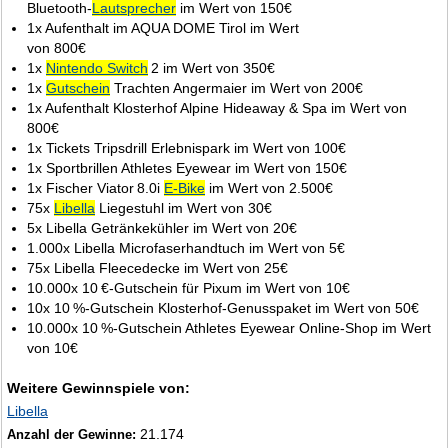
Bluetooth‑
Lautsprecher
im Wert von 150€
1x Aufenthalt im AQUA DOME Tirol im Wert
von 800€
1x
Nintendo Switch
2 im Wert von 350€
1x
Gutschein
Trachten Angermaier im Wert von 200€
1x Aufenthalt Klosterhof Alpine Hideaway & Spa im Wert von
800€
1x Tickets Tripsdrill Erlebnispark im Wert von 100€
1x Sportbrillen Athletes Eyewear im Wert von 150€
1x Fischer Viator 8.0i
E‑Bike
im Wert von 2.500€
75x
Libella
Liegestuhl im Wert von 30€
5x Libella Getränkekühler im Wert von 20€
1.000x Libella Microfaserhandtuch im Wert von 5€
75x Libella Fleecedecke im Wert von 25€
10.000x 10 €‑Gutschein für Pixum im Wert von 10€
10x 10 %‑Gutschein Klosterhof‑Genusspaket im Wert von 50€
10.000x 10 %‑Gutschein Athletes Eyewear Online‑Shop im Wert
von 10€
Weitere Gewinnspiele von:
Libella
21.174
Anzahl der Gewinne: