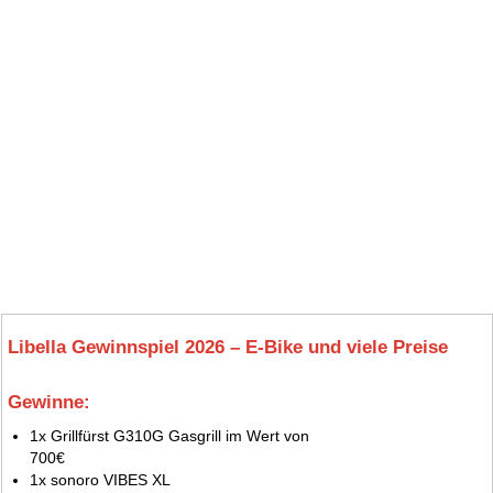
Libella Gewinnspiel 2026 – E‑Bike und viele Preise
Gewinne:
7.
1x Grillfürst G310G Gasgrill im Wert von
700€
1x sonoro VIBES XL