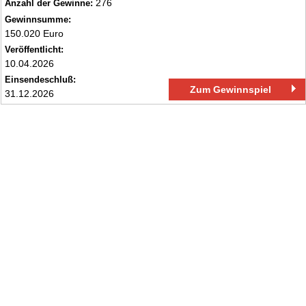
276
Anzahl der Gewinne:
Gewinnsumme:
150.020 Euro
Veröffentlicht:
10.04.2026
Einsendeschluß:
Zum Gewinnspiel
31.12.2026