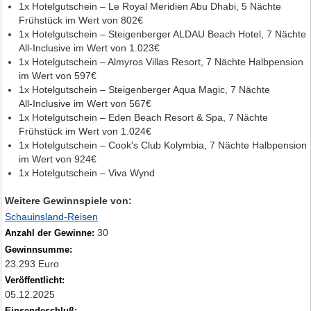
1x Hotelgutschein – Le Royal Meridien Abu Dhabi, 5 Nächte
Frühstück im Wert von 802€
1x Hotelgutschein – Steigenberger ALDAU Beach Hotel, 7 Nächte
All‑Inclusive im Wert von 1.023€
1x Hotelgutschein – Almyros Villas Resort, 7 Nächte Halbpension
im Wert von 597€
1x Hotelgutschein – Steigenberger Aqua Magic, 7 Nächte
All‑Inclusive im Wert von 567€
1x Hotelgutschein – Eden Beach Resort & Spa, 7 Nächte
Frühstück im Wert von 1.024€
1x Hotelgutschein – Cook's Club Kolymbia, 7 Nächte Halbpension
im Wert von 924€
1x Hotelgutschein – Viva Wynd
Weitere Gewinnspiele von:
Schauinsland-Reisen
30
Anzahl der Gewinne:
Gewinnsumme:
23.293 Euro
Veröffentlicht:
05.12.2025
Einsendeschluß: