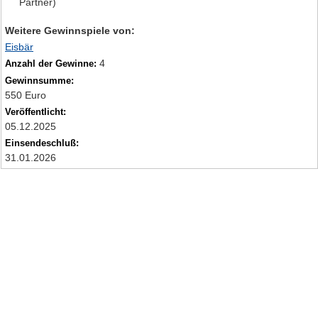
Partner)
Weitere Gewinnspiele von:
Eisbär
4
Anzahl der Gewinne:
Gewinnsumme:
550 Euro
Veröffentlicht:
05.12.2025
Einsendeschluß:
31.01.2026