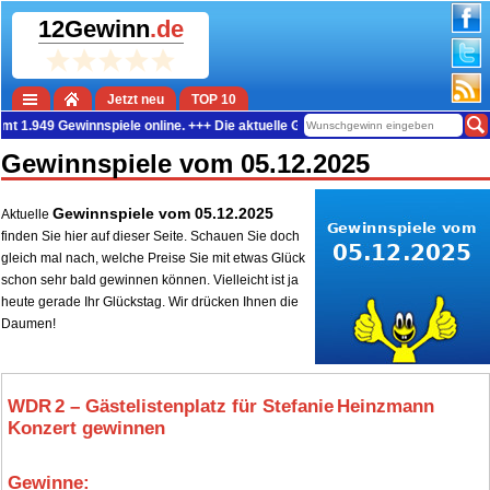
12Gewinn
.de
Jetzt neu
TOP 10
 Gewinnspiele online. +++ Die aktuelle Gewinn-Summe beträgt 37.888.179 Euro.
Gewinnspiele vom 05.12.2025
Gewinnspiele vom 05.12.2025
Aktuelle
finden Sie hier auf dieser Seite. Schauen Sie doch
gleich mal nach, welche Preise Sie mit etwas Glück
schon sehr bald gewinnen können. Vielleicht ist ja
heute gerade Ihr Glückstag. Wir drücken Ihnen die
Daumen!
WDR 2 – Gästelistenplatz für Stefanie Heinzmann
Konzert gewinnen
Gewinne: