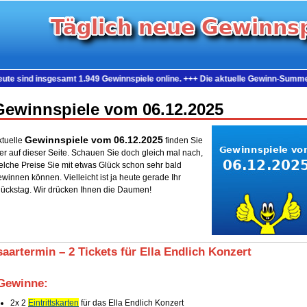
gesamt 1.949 Gewinnspiele online. +++ Die aktuelle Gewinn-Summe beträgt 37.8
Gewinnspiele vom 06.12.2025
Gewinnspiele vom 06.12.2025
ktuelle
finden Sie
er auf dieser Seite. Schauen Sie doch gleich mal nach,
elche Preise Sie mit etwas Glück schon sehr bald
winnen können. Vielleicht ist ja heute gerade Ihr
lückstag. Wir drücken Ihnen die Daumen!
saartermin – 2 Tickets für Ella Endlich Konzert
Gewinne:
1.
2x 2
Eintrittskarten
für das Ella Endlich Konzert