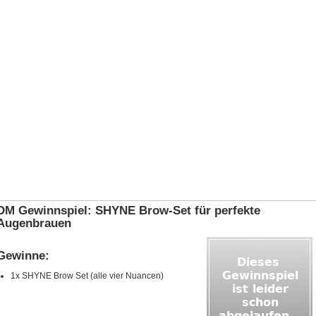
DM Gewinnspiel: SHYNE Brow-Set für perfekte
Augenbrauen
Gewinne:
1x SHYNE Brow Set (alle vier Nuancen)