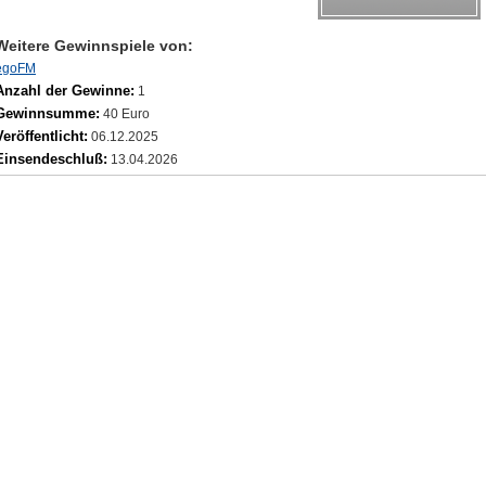
Weitere Gewinnspiele von:
egoFM
Anzahl der Gewinne:
1
Gewinnsumme:
40 Euro
Veröffentlicht:
06.12.2025
Einsendeschluß:
13.04.2026