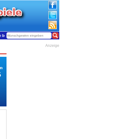
88.179 Euro. +++ Insgesamt 17.930.128 Gewinne warten auf glückliche Gewinne
Anzeige