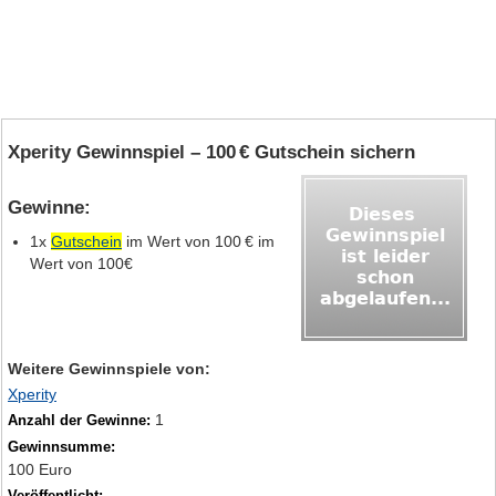
Xperity Gewinnspiel – 100 € Gutschein sichern
Gewinne:
1x
Gutschein
im Wert von 100 € im
Wert von 100€
Weitere Gewinnspiele von:
Xperity
1
Anzahl der Gewinne:
Gewinnsumme:
100 Euro
Veröffentlicht: