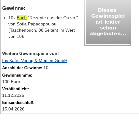
Gewinne:
10x
Buch
"Rezepte aus der Ouzeri"
von Sofia Papadopoulou
(Taschenbuch, 88 Seiten) im Wert
von 10€
Weitere Gewinnspiele von:
Iris Kater Verlag & Medien GmbH
10
Anzahl der Gewinne:
Gewinnsumme:
100 Euro
Veröffentlicht:
11.12.2025
Einsendeschluß:
15.04.2026