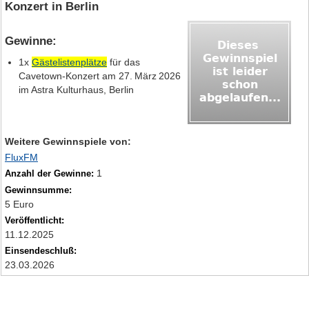
Konzert in Berlin
Gewinne:
1x
Gästelistenplätze
für das
Cavetown‑Konzert am 27. März 2026
im Astra Kulturhaus, Berlin
Weitere Gewinnspiele von:
FluxFM
1
Anzahl der Gewinne:
Gewinnsumme:
5 Euro
Veröffentlicht:
11.12.2025
Einsendeschluß:
23.03.2026