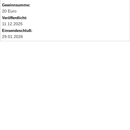
Gewinnsumme:
20 Euro
Veröffentlicht:
11.12.2025
Einsendeschluß:
29.01.2026