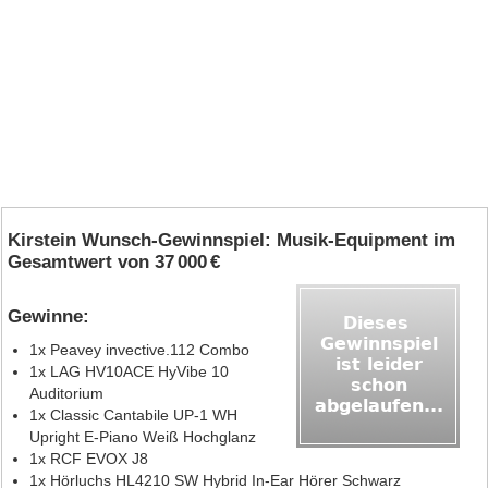
Kirstein Wunsch‑Gewinnspiel: Musik‑Equipment im
Gesamtwert von 37 000 €
Gewinne:
1x Peavey invective.112 Combo
1x LAG HV10ACE HyVibe 10
Auditorium
1x Classic Cantabile UP-1 WH
Upright E-Piano Weiß Hochglanz
1x RCF EVOX J8
1x Hörluchs HL4210 SW Hybrid In-Ear Hörer Schwarz