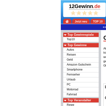
12Gewinn
.de
Jetzt neu
TOP 10
+++ Heute sind 
Top Gewinnspiele
Top10
Top Gewinne
A
Autos
hi
Reisen
w
Geld
ge
Amazon Gutschein
G
Smartphone
Fernseher
Urlaub
PC
Motorrad
Fahrrad
Top Veranstalter
Rewe