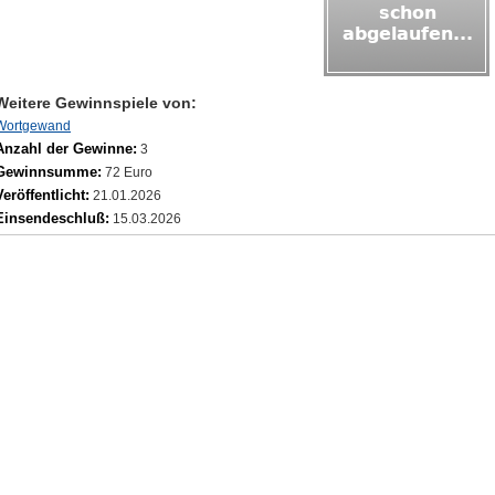
Weitere Gewinnspiele von:
Wortgewand
Anzahl der Gewinne:
3
Gewinnsumme:
72 Euro
Veröffentlicht:
21.01.2026
Einsendeschluß:
15.03.2026