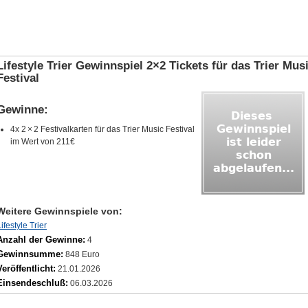
Lifestyle Trier Gewinnspiel 2×2 Tickets für das Trier Mus
Festival
Gewinne:
4x 2 × 2 Festivalkarten für das Trier Music Festival
im Wert von 211€
Weitere Gewinnspiele von:
ifestyle Trier
Anzahl der Gewinne:
4
Gewinnsumme:
848 Euro
Veröffentlicht:
21.01.2026
Einsendeschluß:
06.03.2026