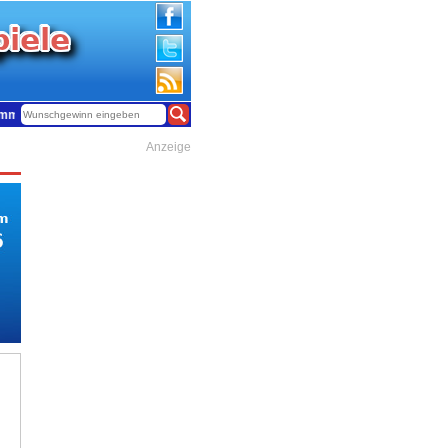
37.778.325 Euro. +++ Insgesamt 17.929.787 Gewinne warten auf glückliche Gew
Anzeige