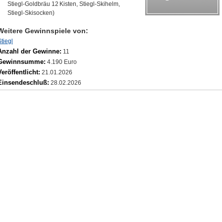
Stiegl‑Goldbräu 12 Kisten, Stiegl‑Skihelm,
Stiegl‑Skisocken)
Weitere Gewinnspiele von:
Stiegl
Anzahl der Gewinne:
11
Gewinnsumme:
4.190 Euro
Veröffentlicht:
21.01.2026
Einsendeschluß:
28.02.2026