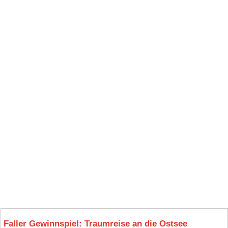
Faller Gewinnspiel: Traumreise an die Ostsee