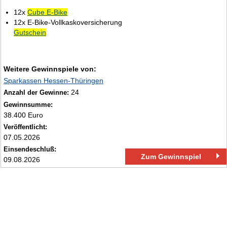
1.
12x
Cube E-Bike
12x E-Bike-Vollkaskoversicherung
Gutschein
Weitere Gewinnspiele von:
Sparkassen Hessen-Thüringen
24
Anzahl der Gewinne:
Gewinnsumme:
38.400 Euro
Veröffentlicht:
07.05.2026
Einsendeschluß:
Zum Gewinnspiel
09.08.2026