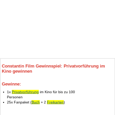
Constantin Film Gewinnspiel: Privatvorführung im
Kino gewinnen
Gewinne:
8.
1x
Privatvorführung
im Kino für bis zu 100
Personen
25x Fanpaket (
Buch
+ 2
Freikarten
)