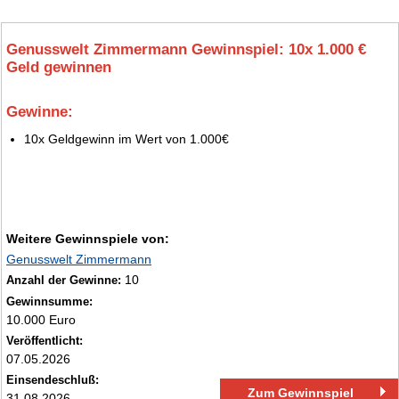
Genusswelt Zimmermann Gewinnspiel: 10x 1.000 €
Geld gewinnen
Gewinne:
5.
10x Geldgewinn im Wert von 1.000€
Weitere Gewinnspiele von:
Genusswelt Zimmermann
10
Anzahl der Gewinne:
Gewinnsumme:
10.000 Euro
Veröffentlicht:
07.05.2026
Einsendeschluß:
Zum Gewinnspiel
31.08.2026