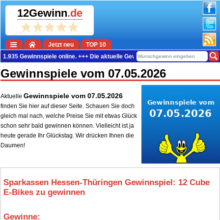
12Gewinn
.de
Jetzt neu
TOP 10
ewinnspiele online. +++ Die aktuelle Gewinn-Summe beträgt 38.686.224 Euro. 
Gewinnspiele vom 07.05.2026
Gewinnspiele vom 07.05.2026
Aktuelle
finden Sie hier auf dieser Seite. Schauen Sie doch
gleich mal nach, welche Preise Sie mit etwas Glück
schon sehr bald gewinnen können. Vielleicht ist ja
heute gerade Ihr Glückstag. Wir drücken Ihnen die
Daumen!
Sparkassen Hessen-Thüringen Gewinnspiel: 12 Cube
E-Bikes zu gewinnen
Gewinne: