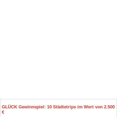
GLÜCK Gewinnspiel: 10 Städtetrips im Wert von 2.500
€