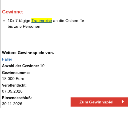
Gewinne:
3.
10x 7‑tägige
Traumreise
an die Ostsee für
bis zu 5 Personen
Weitere Gewinnspiele von:
Faller
10
Anzahl der Gewinne:
Gewinnsumme:
18.000 Euro
Veröffentlicht:
07.05.2026
Einsendeschluß:
Zum Gewinnspiel
30.11.2026