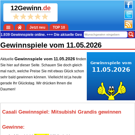
12Gewinn
.de
Jetzt neu
TOP 10
ewinnspiele online. +++ Die aktuelle Gewinn-Summe beträgt 38.687.090 Euro. +
Gewinnspiele vom 11.05.2026
Gewinnspiele vom 11.05.2026
Aktuelle
finden
Sie hier auf dieser Seite. Schauen Sie doch gleich
mal nach, welche Preise Sie mit etwas Glück schon
sehr bald gewinnen können. Vielleicht ist ja heute
gerade Ihr Glückstag. Wir drücken Ihnen die
Daumen!
Casali Gewinnspiel: Mitsubishi Grandis gewinnen
Gewinne:
1.