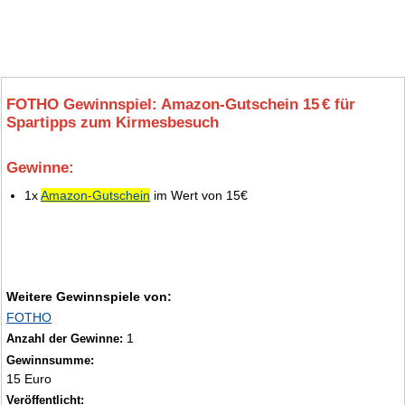
FOTHO Gewinnspiel: Amazon-Gutschein 15 € für
Spartipps zum Kirmesbesuch
Gewinne:
7.
1x
Amazon-Gutschein
im Wert von 15€
Weitere Gewinnspiele von:
FOTHO
1
Anzahl der Gewinne:
Gewinnsumme:
15 Euro
Veröffentlicht: