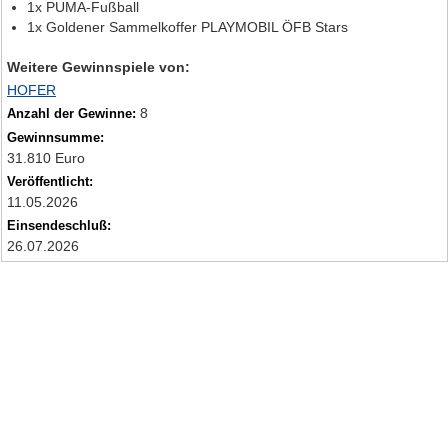
1x PUMA‑Fußball
1x Goldener Sammelkoffer PLAYMOBIL ÖFB Stars
Weitere Gewinnspiele von:
HOFER
8
Anzahl der Gewinne:
Gewinnsumme:
31.810 Euro
Veröffentlicht:
11.05.2026
Einsendeschluß:
26.07.2026