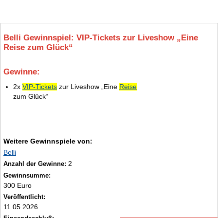
Belli Gewinnspiel: VIP-Tickets zur Liveshow „Eine
Reise zum Glück“
Gewinne:
6.
2x
VIP-Tickets
zur Liveshow „Eine
Reise
zum Glück“
Weitere Gewinnspiele von:
Belli
2
Anzahl der Gewinne:
Gewinnsumme:
300 Euro
Veröffentlicht:
11.05.2026