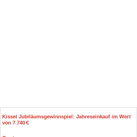
Kissel Jubiläumsgewinnspiel: Jahres­einkauf im Wert
von 7.740 €