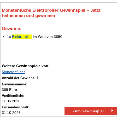
Monetenfuchs Elektroroller Gewinnspiel – Jetzt
teilnehmen und gewinnen
Gewinne:
5.
1x
Elektroroller
im Wert von 369€
Weitere Gewinnspiele von:
Monetenfuchs
1
Anzahl der Gewinne:
Gewinnsumme:
369 Euro
Veröffentlicht:
11.05.2026
Einsendeschluß:
Zum Gewinnspiel
31.10.2026