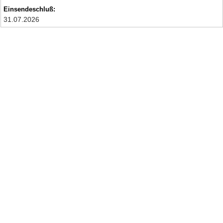
Einsendeschluß:
31.07.2026