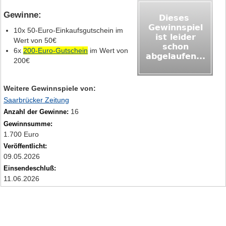
Gewinne:
10x 50‑Euro‑Einkaufsgutschein im
Wert von 50€
6x
200‑Euro‑Gutschein
im Wert von
200€
Weitere Gewinnspiele von:
Saarbrücker Zeitung
16
Anzahl der Gewinne:
Gewinnsumme:
1.700 Euro
Veröffentlicht:
09.05.2026
Einsendeschluß:
11.06.2026