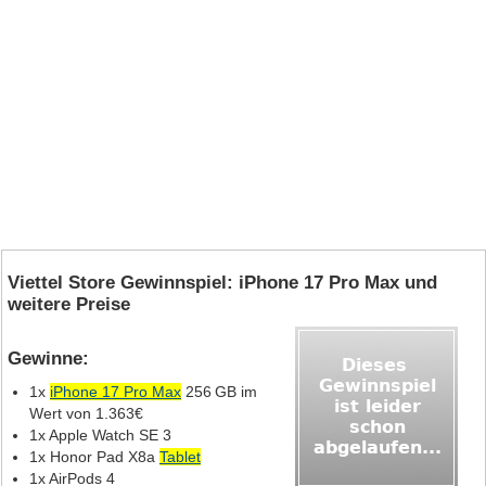
Viettel Store Gewinnspiel: iPhone 17 Pro Max und
weitere Preise
Gewinne:
1x
iPhone 17 Pro Max
256 GB im
Wert von 1.363€
1x Apple Watch SE 3
1x Honor Pad X8a
Tablet
1x AirPods 4