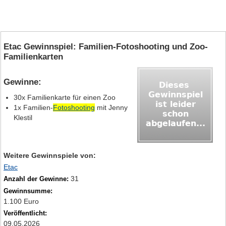
Etac Gewinnspiel: Familien-Fotoshooting und Zoo-
Familienkarten
Gewinne:
30x Familienkarte für einen Zoo
1x Familien-
Fotoshooting
mit Jenny
Klestil
Weitere Gewinnspiele von:
Etac
31
Anzahl der Gewinne:
Gewinnsumme:
1.100 Euro
Veröffentlicht:
09.05.2026