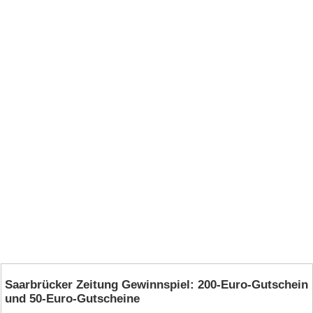
Saarbrücker Zeitung Gewinnspiel: 200‑Euro‑Gutschein
und 50‑Euro‑Gutscheine