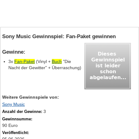
Sony Music Gewinnspiel: Fan-Paket gewinnen
Gewinne:
3x
Fan-Paket
(Vinyl +
Buch
"Die
Nacht der Gewitter" + Überraschung)
Weitere Gewinnspiele von:
Sony Music
3
Anzahl der Gewinne:
Gewinnsumme:
90 Euro
Veröffentlicht: