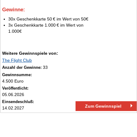
Gewinne:
2.
30x Geschenkkarte 50 € im Wert von 50€
3x Geschenkkarte 1.000 € im Wert von
1.000€
Weitere Gewinnspiele von:
The Flight Club
33
Anzahl der Gewinne:
Gewinnsumme:
4.500 Euro
Veröffentlicht:
05.06.2026
Einsendeschluß:
Zum Gewinnspiel
14.02.2027