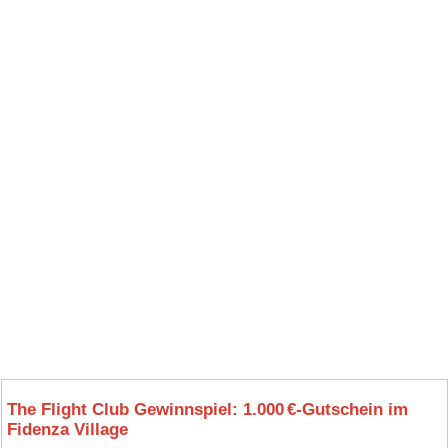
The Flight Club Gewinnspiel: 1.000 €-Gutschein im
Fidenza Village