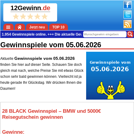
12Gewinn
.de
Jetzt neu
TOP 10
ewinnspiele online. +++ Die aktuelle Gewinn-Summe beträgt 37.889.422 Euro. 
Gewinnspiele vom 05.06.2026
Gewinnspiele vom 05.06.2026
Aktuelle
finden Sie hier auf dieser Seite. Schauen Sie doch
gleich mal nach, welche Preise Sie mit etwas Glück
schon sehr bald gewinnen können. Vielleicht ist ja
heute gerade Ihr Glückstag. Wir drücken Ihnen die
Daumen!
28 BLACK Gewinnspiel – BMW und 5000€
Reisegutschein gewinnen
Gewinne: