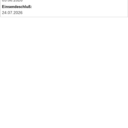
05.06.2026
Einsendeschluß:
24.07.2026