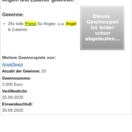
Gewinne:
25x tolle
Preise
für Angler, u.a.
Angel
& Zubehör
Weitere Gewinnspiele von:
AngelSpezi
25
Anzahl der Gewinne:
Gewinnsumme:
3.000 Euro
Veröffentlicht:
25.09.2020
Einsendeschluß:
30.09.2020