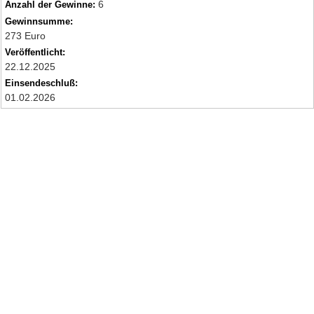
6
Anzahl der Gewinne:
Gewinnsumme:
273 Euro
Veröffentlicht:
22.12.2025
Einsendeschluß:
01.02.2026