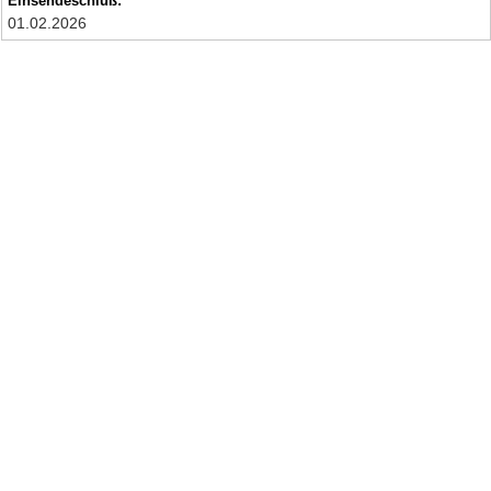
Einsendeschluß:
01.02.2026