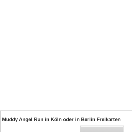
Muddy Angel Run in Köln oder in Berlin Freikarten