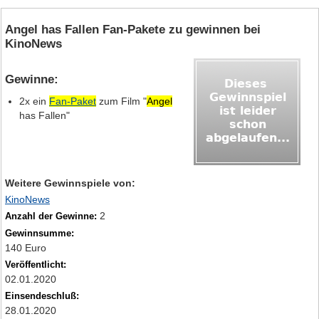
Angel has Fallen Fan-Pakete zu gewinnen bei
KinoNews
Gewinne:
2x ein
Fan-Paket
zum Film "
Angel
has Fallen"
Weitere Gewinnspiele von:
KinoNews
2
Anzahl der Gewinne:
Gewinnsumme:
140 Euro
Veröffentlicht:
02.01.2020
Einsendeschluß:
28.01.2020