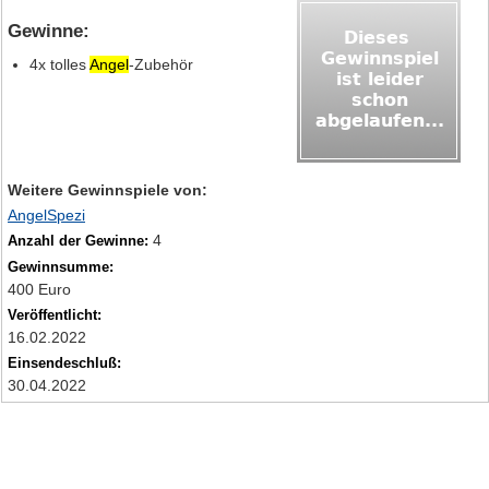
Gewinne:
4x tolles
Angel
-Zubehör
Weitere Gewinnspiele von:
AngelSpezi
4
Anzahl der Gewinne:
Gewinnsumme:
400 Euro
Veröffentlicht:
16.02.2022
Einsendeschluß:
30.04.2022