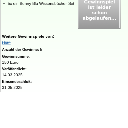
5x ein Benny Blu Wissensbücher-Set
Weitere Gewinnspiele von:
Häfft
5
Anzahl der Gewinne:
Gewinnsumme:
150 Euro
Veröffentlicht:
14.03.2025
Einsendeschluß:
31.05.2025