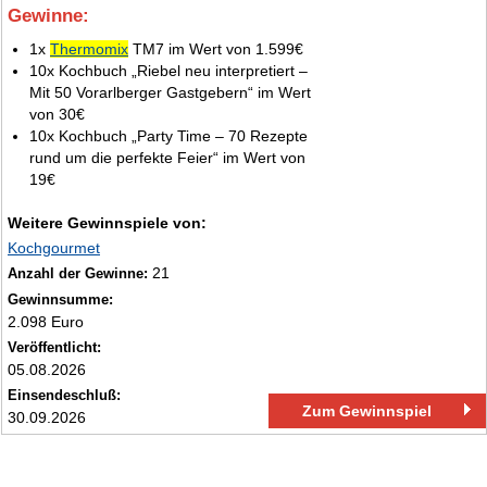
Gewinne:
2.
1x
Thermomix
TM7 im Wert von 1.599€
10x Kochbuch „Riebel neu interpretiert –
Mit 50 Vorarlberger Gastgebern“ im Wert
von 30€
10x Kochbuch „Party Time – 70 Rezepte
rund um die perfekte Feier“ im Wert von
19€
Weitere Gewinnspiele von:
Kochgourmet
21
Anzahl der Gewinne:
Gewinnsumme:
2.098 Euro
Veröffentlicht:
05.08.2026
Einsendeschluß:
Zum Gewinnspiel
30.09.2026