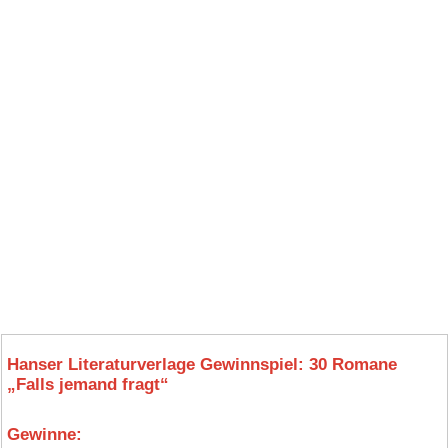
Hanser Literaturverlage Gewinnspiel: 30 Romane
„Falls jemand fragt“
Gewinne: