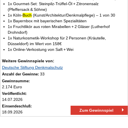
1x Gourmet‑Set: Steinpilz‑Trüffel‑Öl + Zitronensalz
(Pfeffersack & Söhne)
1x Köln‑
Buch
(Kunst/Architektur/Denkmalpflege) – 1 von 30
1x Bayernbox mit bayerischen Spezialitäten
1x Fruchtlikör aus roten Mirabellen + 2 Gläser (Lutherhof
Drohndorf)
1x Naturkosmetik‑Workshop für 2 Personen (Kräutelle,
Düsseldorf) im Wert von 158€
1x Online‑Verkostung von Saft + Wei
Weitere Gewinnspiele von:
Deutsche Stiftung Denkmalschutz
33
Anzahl der Gewinne:
Gewinnsumme:
2.174 Euro
Veröffentlicht:
14.07.2026
Einsendeschluß:
Zum Gewinnspiel
18.09.2026