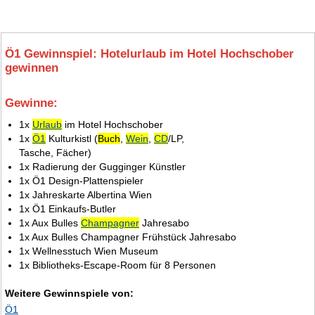
Ö1 Gewinnspiel: Hotelurlaub im Hotel Hochschober
gewinnen
Gewinne:
6.
1x
Urlaub
im Hotel Hochschober
1x
Ö1
Kulturkistl (
Buch
,
Wein
,
CD
/LP,
Tasche, Fächer)
1x Radierung der Gugginger Künstler
1x Ö1 Design‑Plattenspieler
1x Jahreskarte Albertina Wien
1x Ö1 Einkaufs‑Butler
1x Aux Bulles
Champagner
Jahresabo
1x Aux Bulles Champagner Frühstück Jahresabo
1x Wellnesstuch Wien Museum
1x Bibliotheks‑Escape‑Room für 8 Personen
Weitere Gewinnspiele von:
Ö1