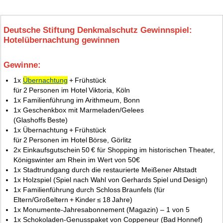
Deutsche Stiftung Denkmalschutz Gewinnspiel:
Hotelübernachtung gewinnen
Gewinne:
4.
1x
Übernachtung
+ Frühstück
für 2 Personen im Hotel Viktoria, Köln
1x Familienführung im Arithmeum, Bonn
1x Geschenkbox mit Marmeladen/Gelees
(Glashoffs Beste)
1x Übernachtung + Frühstück
für 2 Personen im Hotel Börse, Görlitz
2x Einkaufsgutschein 50 € für Shopping im historischen Theater,
Königswinter am Rhein im Wert von 50€
1x Stadtrundgang durch die restaurierte Meißener Altstadt
1x Holzspiel (Spiel nach Wahl von Gerhards Spiel und Design)
1x Familienführung durch Schloss Braunfels (für
Eltern/Großeltern + Kinder ≤ 18 Jahre)
1x Monumente‑Jahresabonnement (Magazin) – 1 von 5
1x Schokoladen‑Genusspaket von Coppeneur (Bad Honnef)