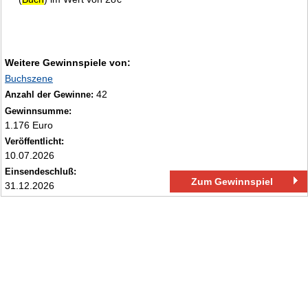
Weitere Gewinnspiele von:
Buchszene
42
Anzahl der Gewinne:
Gewinnsumme:
1.176 Euro
Veröffentlicht:
10.07.2026
Einsendeschluß:
Zum Gewinnspiel
31.12.2026