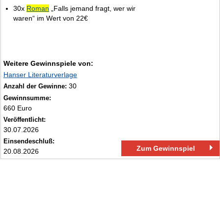
10.
30x
Roman
„Falls jemand fragt, wer wir
waren“ im Wert von 22€
Weitere Gewinnspiele von:
Hanser Literaturverlage
30
Anzahl der Gewinne:
Gewinnsumme:
660 Euro
Veröffentlicht:
30.07.2026
Einsendeschluß:
Zum Gewinnspiel
20.08.2026