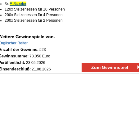
1.
3x
E‑Scooter
120x Stelzenessen für 10 Personen
200x Stelzenessen für 4 Personen
200x Stelzenessen für 2 Personen
Weitere Gewinnspiele von:
Englischer Reiter
Anzahl der Gewinne:
523
Gewinnsumme:
73.050 Euro
Veröffentlicht:
23.05.2026
Zum Gewinnspiel
Einsendeschluß:
21.08.2026