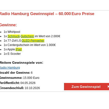
Radio Hamburg Gewinnspiel – 60.000 Euro Preise
Gewinne:
4.
1x Whirlpool
1x
Schmuck
‑
Gutschein
im Wert von 2.000€
1x 77‑Zoll LG
OLED‑Fernseher
1x Centergutschein im Wert von 1.000€
1x Apple
iPad
1x E‑Scooter
Weitere Gewinnspiele von:
Radio Hamburg
Anzahl der Gewinne:
6
Gewinnsumme:
15.000 Euro
Veröffentlicht:
04.05.2026
Zum Gewinnspiel
Einsendeschluß:
10.10.2026