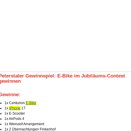
Peterstaler Gewinnspiel: E-Bike im Jubiläums-Contest
gewinnen
Gewinne:
5.
1x Centurion
E-Bike
1x
iPhone
17
1x E-Scooter
1x AirPods 4
1x Weinzeit Arrangement
1x 2 Übernachtungen Finkenhof