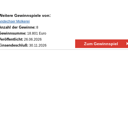
Weitere Gewinnspiele von:
Andechser Molkerei
Anzahl der Gewinne:
8
Gewinnsumme:
18.801 Euro
Veröffentlicht:
26.06.2026
Zum Gewinnspiel
Einsendeschluß:
30.11.2026