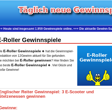
d insgesamt 1.959 Gewinnspiele online. +++ Die aktuelle Gewinn-Summe beträgt
E-Roller Gewinnspiele
E-Roller Gewinnspiele
lle
🍀 hat die Gewinnspiel-
edaktion von 12Gewinn aktuell für Sie gefunden.
E-Roller gewinnen
ie möchten bei
? Hier finden Sie
E-Roller Gewinnspiel
as beste
🍀. Viel Glück und
roße Gewinne!
Englischer Reiter Gewinnspiel: 3 E‑Scooter und
Stelzenessen gewinnen
Gewinne: