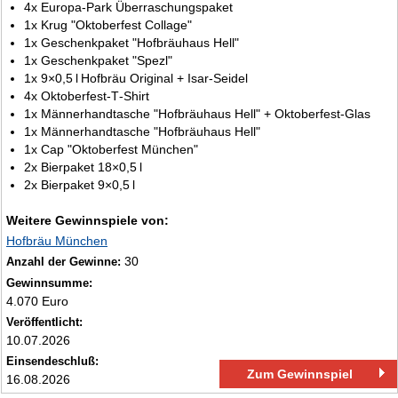
4x Europa‑Park Überraschungspaket
1x Krug "Oktoberfest Collage"
1x Geschenkpaket "Hofbräuhaus Hell"
1x Geschenkpaket "Spezl"
1x 9×0,5 l Hofbräu Original + Isar‑Seidel
4x Oktoberfest‑T‑Shirt
1x Männerhandtasche "Hofbräuhaus Hell" + Oktoberfest‑Glas
1x Männerhandtasche "Hofbräuhaus Hell"
1x Cap "Oktoberfest München"
2x Bierpaket 18×0,5 l
2x Bierpaket 9×0,5 l
Weitere Gewinnspiele von:
Hofbräu München
30
Anzahl der Gewinne:
Gewinnsumme:
4.070 Euro
Veröffentlicht:
10.07.2026
Einsendeschluß:
Zum Gewinnspiel
16.08.2026