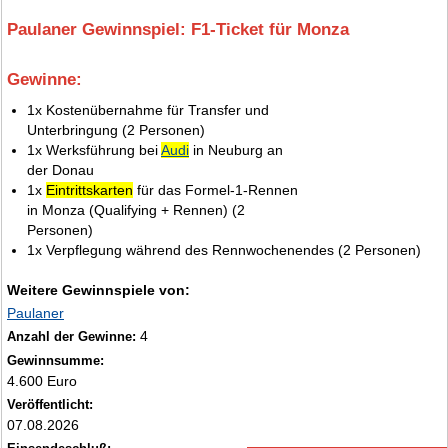
Paulaner Gewinnspiel: F1‑Ticket für Monza
Gewinne:
8.
1x Kostenübernahme für Transfer und
Unterbringung (2 Personen)
1x Werksführung bei
Audi
in Neuburg an
der Donau
1x
Eintrittskarten
für das Formel‑1‑Rennen
in Monza (Qualifying + Rennen) (2
Personen)
1x Verpflegung während des Rennwochenendes (2 Personen)
Weitere Gewinnspiele von:
Paulaner
4
Anzahl der Gewinne:
Gewinnsumme:
4.600 Euro
Veröffentlicht:
07.08.2026