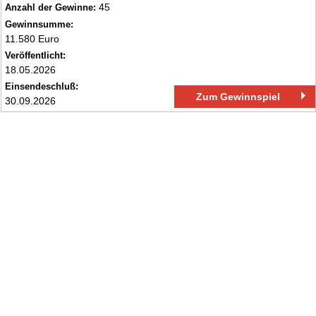
45
Anzahl der Gewinne:
Gewinnsumme:
11.580 Euro
Veröffentlicht:
18.05.2026
Einsendeschluß:
Zum Gewinnspiel
30.09.2026