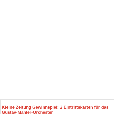
Kleine Zeitung Gewinnspiel: 2 Eintrittskarten für das
Gustav‑Mahler‑Orchester