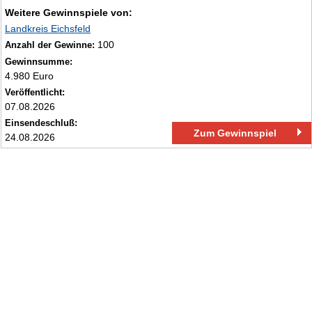
Weitere Gewinnspiele von:
Landkreis Eichsfeld
100
Anzahl der Gewinne:
Gewinnsumme:
4.980 Euro
Veröffentlicht:
07.08.2026
Einsendeschluß:
Zum Gewinnspiel
24.08.2026