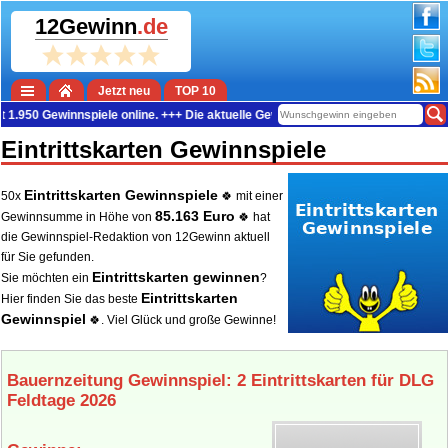
12Gewinn
.de
Jetzt neu
TOP 10
Gewinnspiele online. +++ Die aktuelle Gewinn-Summe beträgt 37.767.795 Euro. 
Eintrittskarten Gewinnspiele
Eintrittskarten Gewinnspiele
50x
🍀 mit einer
85.163 Euro
Gewinnsumme in Höhe von
🍀 hat
die Gewinnspiel-Redaktion von 12Gewinn aktuell
für Sie gefunden.
Eintrittskarten gewinnen
Sie möchten ein
?
Eintrittskarten
Hier finden Sie das beste
Gewinnspiel
🍀. Viel Glück und große Gewinne!
Bauernzeitung Gewinnspiel: 2 Eintrittskarten für DLG
Feldtage 2026