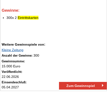
Gewinne:
2.
300x 2
Eintrittskarten
Weitere Gewinnspiele von:
Kleine Zeitung
300
Anzahl der Gewinne:
Gewinnsumme:
15.000 Euro
Veröffentlicht:
22.06.2026
Einsendeschluß:
Zum Gewinnspiel
05.04.2027