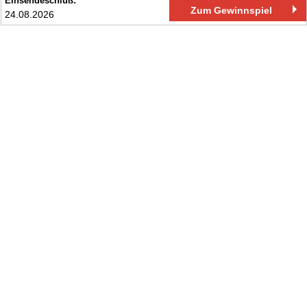
Einsendeschluß:
Zum Gewinnspiel
24.08.2026