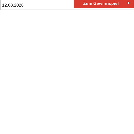
Zum Gewinnspiel
12.08.2026