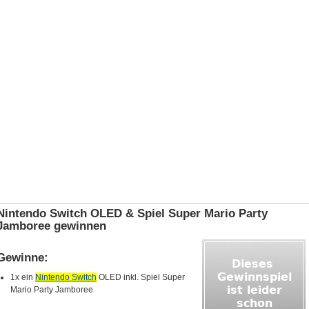
Nintendo Switch OLED & Spiel Super Mario Party
Jamboree gewinnen
Gewinne:
1x ein
Nintendo Switch
OLED inkl. Spiel Super
Mario Party Jamboree