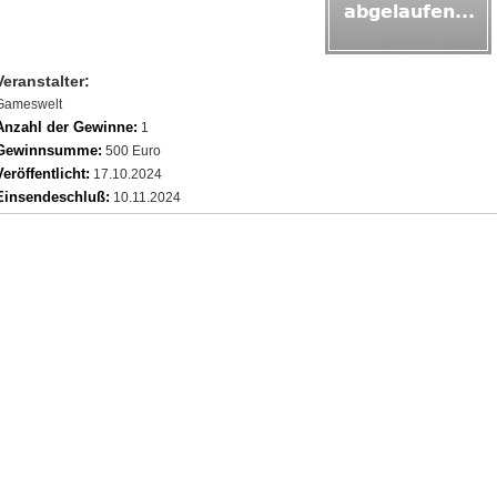
Veranstalter:
Gameswelt
Anzahl der Gewinne:
1
Gewinnsumme:
500 Euro
Veröffentlicht:
17.10.2024
Einsendeschluß:
10.11.2024