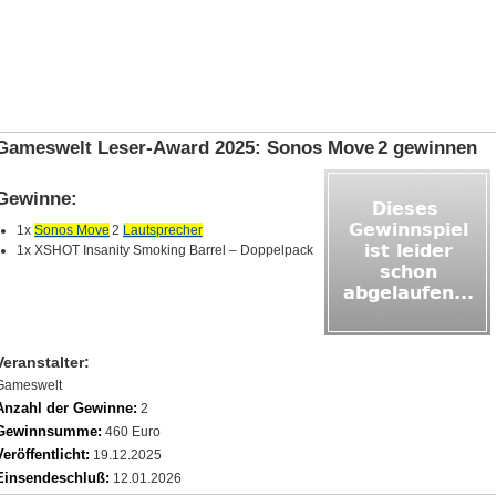
Gameswelt Leser‑Award 2025: Sonos Move 2 gewinnen
Gewinne:
1x
Sonos Move
2
Lautsprecher
1x XSHOT Insanity Smoking Barrel – Doppelpack
Veranstalter:
Gameswelt
Anzahl der Gewinne:
2
Gewinnsumme:
460 Euro
Veröffentlicht:
19.12.2025
Einsendeschluß:
12.01.2026