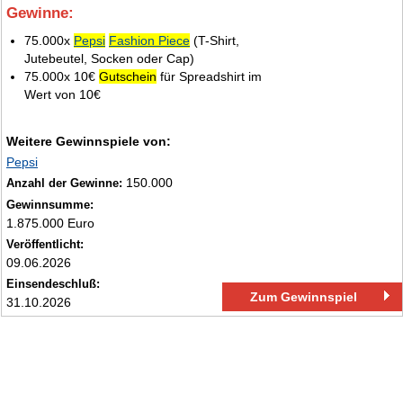
Gewinne:
4.
75.000x
Pepsi
Fashion Piece
(T-Shirt,
Jutebeutel, Socken oder Cap)
75.000x 10€
Gutschein
für Spreadshirt im
Wert von 10€
Weitere Gewinnspiele von:
Pepsi
150.000
Anzahl der Gewinne:
Gewinnsumme:
1.875.000 Euro
Veröffentlicht:
09.06.2026
Einsendeschluß:
Zum Gewinnspiel
31.10.2026