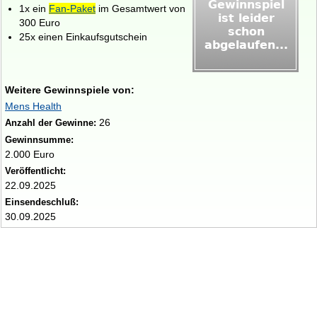
1x ein
Fan-Paket
im Gesamtwert von
300 Euro
25x einen Einkaufsgutschein
Weitere Gewinnspiele von:
Mens Health
26
Anzahl der Gewinne:
Gewinnsumme:
2.000 Euro
Veröffentlicht:
22.09.2025
Einsendeschluß:
30.09.2025