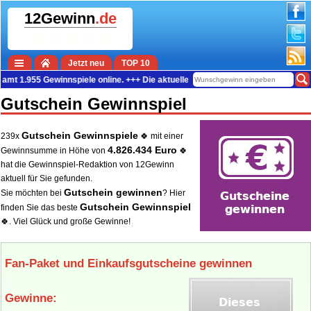
12Gewinn
.de
Jetzt neu
TOP 10
955 Gewinnspiele online. +++ Die aktuelle Gewinn-Summe beträgt 37.889.470 Eu
Gutschein Gewinnspiel
Gutschein Gewinnspiele
239x
🍀 mit einer
4.826.434 Euro
Gewinnsumme in Höhe von
🍀
hat die Gewinnspiel-Redaktion von 12Gewinn
aktuell für Sie gefunden.
Gutschein gewinnen
Sie möchten bei
? Hier
Gutschein Gewinnspiel
finden Sie das beste
🍀. Viel Glück und große Gewinne!
Fan-Paket und Einkaufsgutscheine gewinnen
Gewinne: