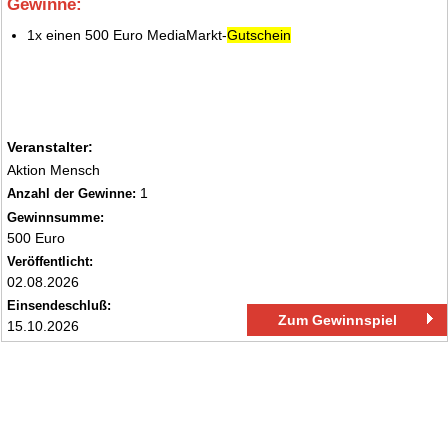
Gewinne:
3.
1x einen 500 Euro MediaMarkt-
Gutschein
Veranstalter:
Aktion Mensch
1
Anzahl der Gewinne:
Gewinnsumme:
500 Euro
Veröffentlicht:
02.08.2026
Einsendeschluß:
Zum Gewinnspiel
15.10.2026