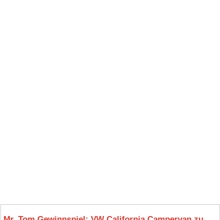
Mr. Tom Gewinnspiel: VW California Campervan zu