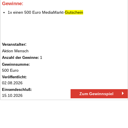
Gewinne:
3.
1x einen 500 Euro MediaMarkt-
Gutschein
Veranstalter:
Aktion Mensch
1
Anzahl der Gewinne:
Gewinnsumme:
500 Euro
Veröffentlicht:
02.08.2026
Einsendeschluß:
Zum Gewinnspiel
15.10.2026