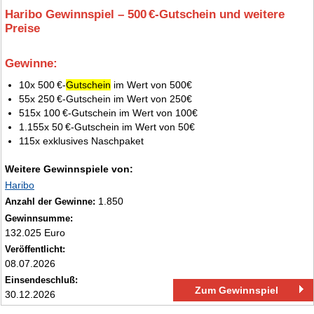
Haribo Gewinnspiel – 500 €‑Gutschein und weitere
Preise
Gewinne:
8.
10x 500 €‑
Gutschein
im Wert von 500€
55x 250 €‑Gutschein im Wert von 250€
515x 100 €‑Gutschein im Wert von 100€
1.155x 50 €‑Gutschein im Wert von 50€
115x exklusives Naschpaket
Weitere Gewinnspiele von:
Haribo
1.850
Anzahl der Gewinne:
Gewinnsumme:
132.025 Euro
Veröffentlicht:
08.07.2026
Einsendeschluß:
Zum Gewinnspiel
30.12.2026