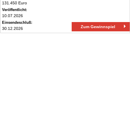
131.450 Euro
Veröffentlicht:
10.07.2026
Einsendeschluß:
Zum Gewinnspiel
30.12.2026