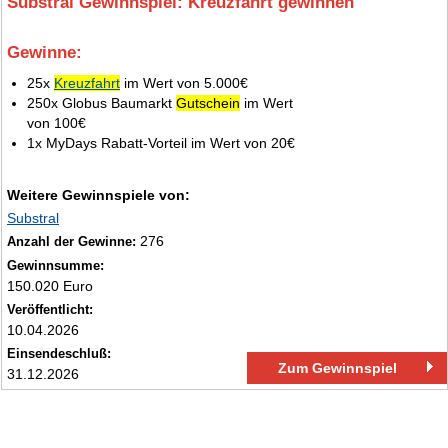
Substral Gewinnspiel: Kreuzfahrt gewinnen
Gewinne:
7.
25x
Kreuzfahrt
im Wert von 5.000€
250x Globus Baumarkt
Gutschein
im Wert
von 100€
1x MyDays Rabatt-Vorteil im Wert von 20€
Weitere Gewinnspiele von:
Substral
276
Anzahl der Gewinne:
Gewinnsumme:
150.020 Euro
Veröffentlicht:
10.04.2026
Einsendeschluß:
Zum Gewinnspiel
31.12.2026