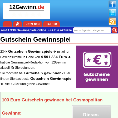
12Gewinn
.de
Jetzt neu
TOP 10
930 Gewinnspiele online. +++ Die aktuelle Gewinn-Summe beträgt 38.728.406 Eu
Gutschein Gewinnspiel
Gutschein Gewinnspiele
234x
🍀 mit einer
4.591.334 Euro
Gewinnsumme in Höhe von
🍀
hat die Gewinnspiel-Redaktion von 12Gewinn
aktuell für Sie gefunden.
Gutschein gewinnen
Sie möchten bei
? Hier
Gutschein Gewinnspiel
finden Sie das beste
🍀. Viel Glück und große Gewinne!
100 Euro Gutschein gewinnen bei Cosmopolitan
Gewinne: