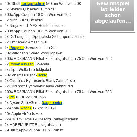
10x Shell
Tankgutschein
50 € im Wert von 50€
1x Stanley Quencher Tumbler
300x App‑Coupon 10 € im Wert von 10€
1x Nutri Bullet Entsafter
1x Ninja Foodi MAX Heißluftfritteuse
200x App‑Coupon 10 € im Wert von 10€
2x De'Longhi La Specialista Siebträgermaschine
2x KitchenAid Artisan 4,8 l
6x
Peugeot
Gewürzmühlen‑Set
10x Wilkinson Sword Produktpaket
300x ROSSMANN Filial‑Einkaufsgutschein 75 € im Wert von 75€
2x
Dyson Airwrap
Co‑anda
5x slip × Wella Produktpaket
20x Phantasialand‑
Ticket
2x Curaprox Hydrosonic Black Zahnbürste
2x Curaprox Hydrosonic easy Zahnbürste
200x ROSSMANN Filial‑Einkaufsgutschein 75 € im Wert von 75€
1x
VW
ID.BUZZ ENERGY
1x Dyson Spot+Scrub
Saugroboter
2x Apple
iPhone
17 Pro 256 GB
10x Apple AirPods Max
7x AHORN Hotels & Resorts Reisegutschein
2x MAREMÜRITZ Reisegutschein
29.000x App‑Coupon 100 % Rabatt