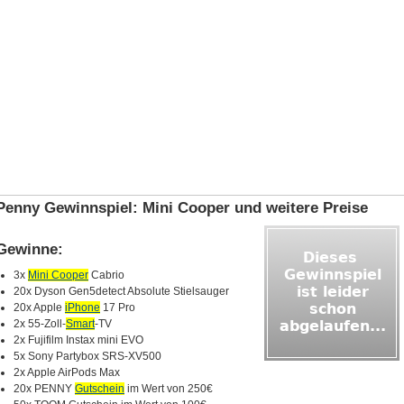
Penny Gewinnspiel: Mini Cooper und weitere Preise
Gewinne:
3x
Mini Cooper
Cabrio
20x Dyson Gen5detect Absolute Stielsauger
20x Apple
iPhone
17 Pro
2x 55‑Zoll‑
Smart
‑TV
2x Fujifilm Instax mini EVO
5x Sony Partybox SRS‑XV500
2x Apple AirPods Max
20x PENNY
Gutschein
im Wert von 250€