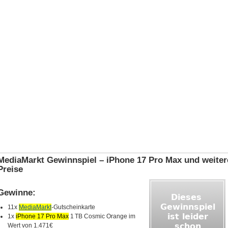
MediaMarkt Gewinnspiel – iPhone 17 Pro Max und weiter
Preise
Gewinne:
11x
MediaMarkt
-Gutscheinkarte
1x
iPhone 17 Pro Max
1 TB Cosmic Orange im
Wert von 1.471€