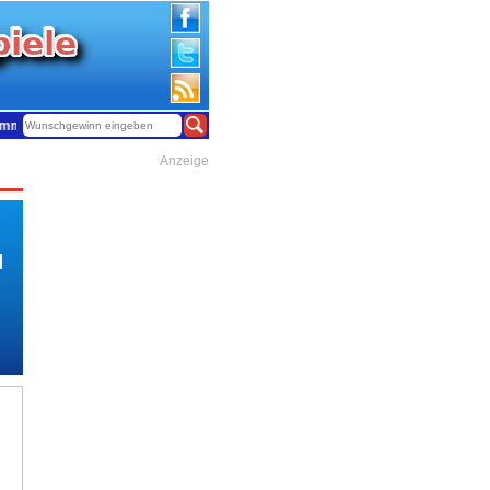
t 37.889.402 Euro. +++ Insgesamt 17.930.148 Gewinne warten auf glückliche G
Anzeige