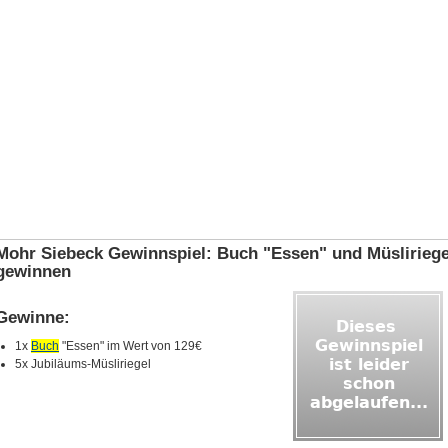
Mohr Siebeck Gewinnspiel: Buch "Essen" und Müsliriege
gewinnen
Gewinne:
1x
Buch
"Essen" im Wert von 129€
5x Jubiläums‑Müsliriegel