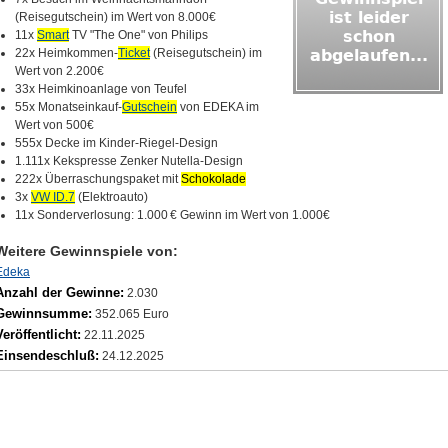
(Reisegutschein) im Wert von 8.000€
11x
Smart
TV "The One" von Philips
22x Heimkommen‑
Ticket
(Reisegutschein) im
Wert von 2.200€
33x Heimkinoanlage von Teufel
55x Monatseinkauf‑
Gutschein
von EDEKA im
Wert von 500€
555x Decke im Kinder‑Riegel‑Design
1.111x Kekspresse Zenker Nutella‑Design
222x Überraschungspaket mit
Schokolade
3x
VW ID.7
(Elektroauto)
11x Sonderverlosung: 1.000 € Gewinn im Wert von 1.000€
Weitere Gewinnspiele von:
Edeka
Anzahl der Gewinne:
2.030
Gewinnsumme:
352.065 Euro
Veröffentlicht:
22.11.2025
Einsendeschluß:
24.12.2025