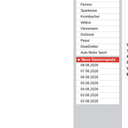
Ferrero
Sparkasse
Krombacher
Veltins
Viessmann
DoGood
Pepsi
DealDoktor
Auto Motor Sport
Neue Gewinnspiele
08.08.2026
07.08.2026
06.08.2026
05.08.2026
04.08.2026
03.08.2026
02.08.2026