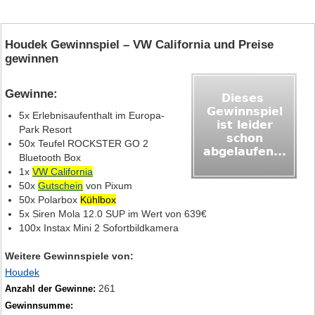
Houdek Gewinnspiel – VW California und Preise
gewinnen
Gewinne:
5x Erlebnisaufenthalt im Europa-
Park Resort
50x Teufel ROCKSTER GO 2
Bluetooth Box
1x
VW California
50x
Gutschein
von Pixum
50x Polarbox
Kühlbox
5x Siren Mola 12.0 SUP im Wert von 639€
100x Instax Mini 2 Sofortbildkamera
Weitere Gewinnspiele von:
Houdek
261
Anzahl der Gewinne:
Gewinnsumme: