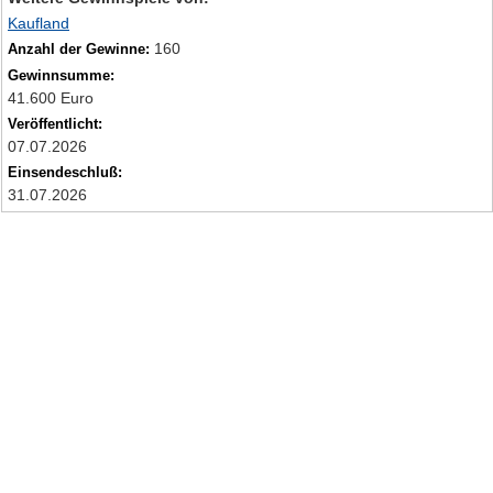
Kaufland
160
Anzahl der Gewinne:
Gewinnsumme:
41.600 Euro
Veröffentlicht:
07.07.2026
Einsendeschluß:
31.07.2026