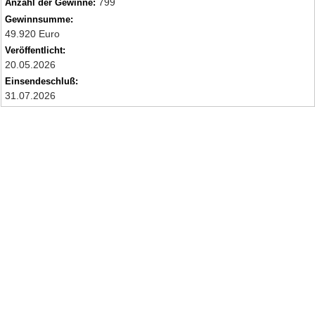
799
Anzahl der Gewinne:
Gewinnsumme:
49.920 Euro
Veröffentlicht:
20.05.2026
Einsendeschluß:
31.07.2026