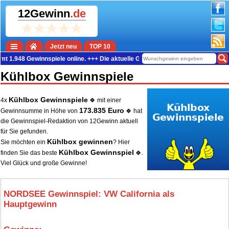
12Gewinn
.de
Jetzt neu
TOP 10
 Gewinnspiele online. +++ Die aktuelle Gewinn-Summe beträgt 37.765.355 Euro
Kühlbox Gewinnspiele
Kühlbox Gewinnspiele
4x
🍀 mit einer
173.835 Euro
Gewinnsumme in Höhe von
🍀 hat
die Gewinnspiel-Redaktion von 12Gewinn aktuell
für Sie gefunden.
Kühlbox gewinnen
Sie möchten ein
? Hier
Kühlbox Gewinnspiel
finden Sie das beste
🍀.
Viel Glück und große Gewinne!
NORDSEE Gewinnspiel: VW California als
Hauptgewinn