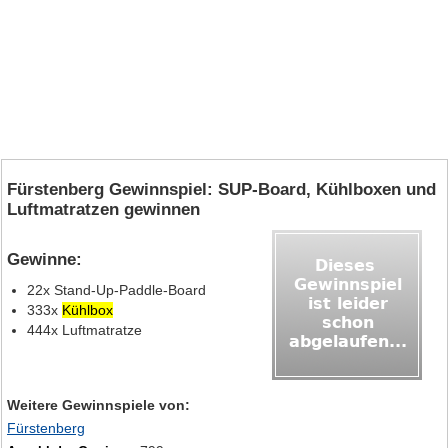
Fürstenberg Gewinnspiel: SUP-Board, Kühlboxen und
Luftmatratzen gewinnen
Gewinne:
22x Stand-Up-Paddle-Board
333x
Kühlbox
444x Luftmatratze
Weitere Gewinnspiele von:
Fürstenberg