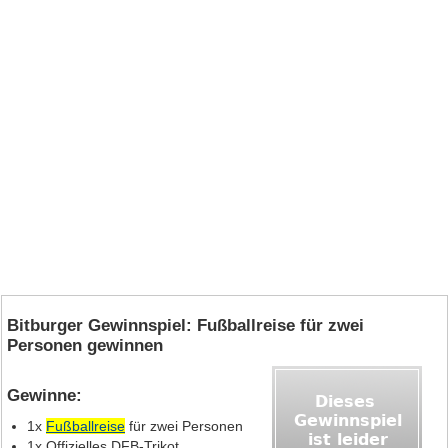
Bitburger Gewinnspiel: Fußballreise für zwei
Personen gewinnen
Gewinne:
1x
Fußballreise
für zwei Personen
1x Offizielles DFB‑Trikot