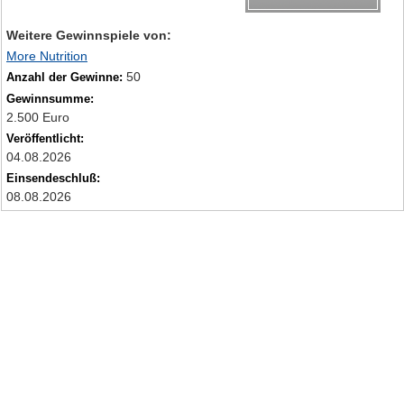
Weitere Gewinnspiele von:
More Nutrition
50
Anzahl der Gewinne:
Gewinnsumme:
2.500 Euro
Veröffentlicht:
04.08.2026
Einsendeschluß:
08.08.2026