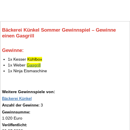
Bäckerei Künkel Sommer Gewinnspiel – Gewinne
einen Gasgrill
Gewinne:
3.
1x Kesser
Kühlbox
1x Weber
Gasgrill
1x Ninja Eismaschine
Weitere Gewinnspiele von:
Bäckerei Künkel
3
Anzahl der Gewinne:
Gewinnsumme:
1.020 Euro
Veröffentlicht: