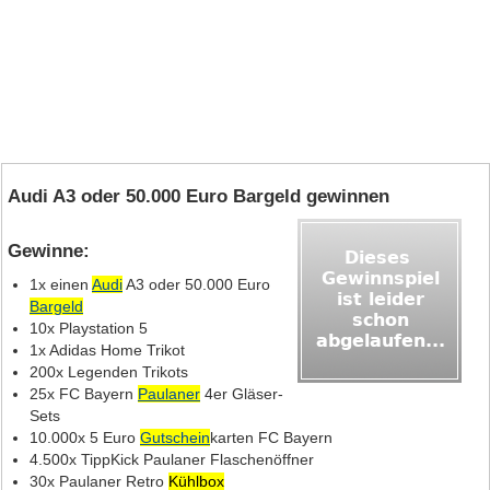
Audi A3 oder 50.000 Euro Bargeld gewinnen
Gewinne:
1x einen
Audi
A3 oder 50.000 Euro
Bargeld
10x Playstation 5
1x Adidas Home Trikot
200x Legenden Trikots
25x FC Bayern
Paulaner
4er Gläser-
Sets
10.000x 5 Euro
Gutschein
­karten FC Bayern
4.500x TippKick Paulaner Flaschen­öffner
30x Paulaner Retro
Kühlbox