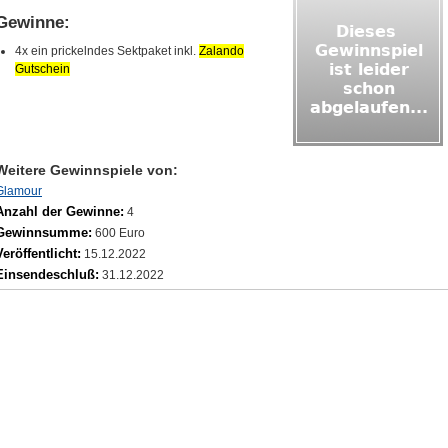
Gewinne:
4x ein prickelndes Sektpaket inkl.
Zalando
Gutschein
Weitere Gewinnspiele von:
Glamour
Anzahl der Gewinne:
4
Gewinnsumme:
600 Euro
Veröffentlicht:
15.12.2022
Einsendeschluß:
31.12.2022