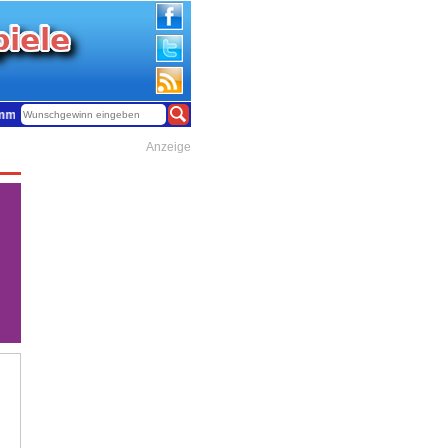
7.766.655 Euro. +++ Insgesamt 17.929.753 Gewinne warten auf glückliche Gewi
Anzeige