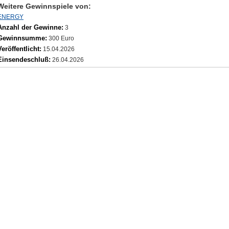
Weitere Gewinnspiele von:
ENERGY
Anzahl der Gewinne:
3
Gewinnsumme:
300 Euro
Veröffentlicht:
15.04.2026
Einsendeschluß:
26.04.2026