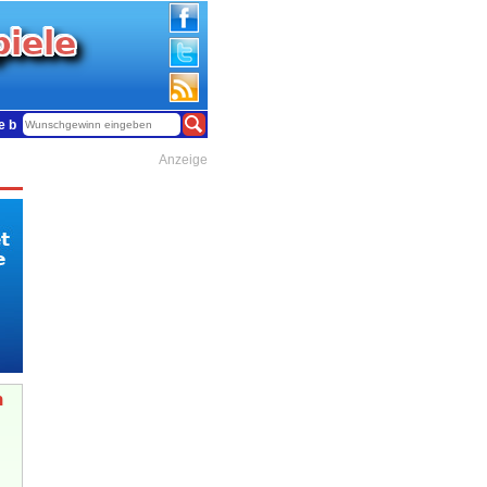
890.187 Euro. +++ Insgesamt 17.930.160 Gewinne warten auf glückliche Gewinn
Anzeige
n