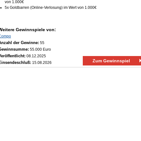
von 1.000€
5x Goldbarren (Online‑Verlosung) im Wert von 1.000€
Weitere Gewinnspiele von:
Compo
Anzahl der Gewinne:
55
Gewinnsumme:
55.000 Euro
Veröffentlicht:
08.12.2025
Zum Gewinnspiel
Einsendeschluß:
15.08.2026