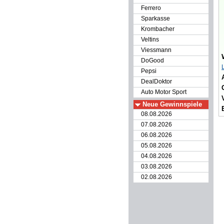
Ferrero
Sparkasse
Krombacher
Veltins
Viessmann
DoGood
Pepsi
DealDoktor
Auto Motor Sport
Neue Gewinnspiele
08.08.2026
07.08.2026
06.08.2026
05.08.2026
04.08.2026
03.08.2026
02.08.2026