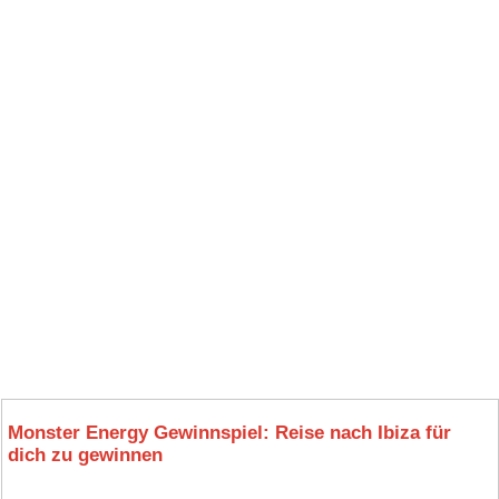
Monster Energy Gewinnspiel: Reise nach Ibiza für
dich zu gewinnen