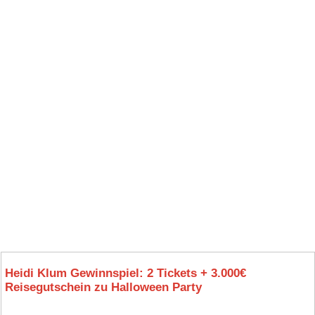
Heidi Klum Gewinnspiel: 2 Tickets + 3.000€
Reisegutschein zu Halloween Party