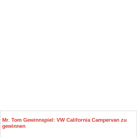
Mr. Tom Gewinnspiel: VW California Campervan zu
gewinnen