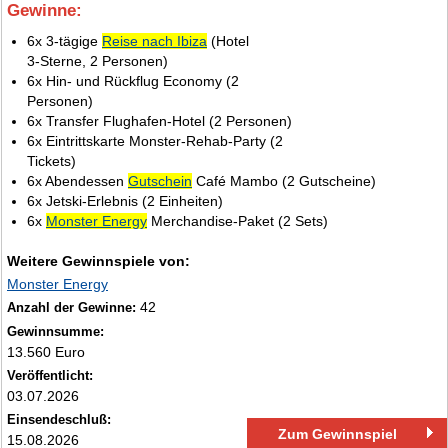
Gewinne:
8.
6x 3‑tägige
Reise nach Ibiza
(Hotel
3‑Sterne, 2 Personen)
6x Hin‑ und Rückflug Economy (2
Personen)
6x Transfer Flughafen‑Hotel (2 Personen)
6x Eintrittskarte Monster‑Rehab‑Party (2
Tickets)
6x Abendessen
Gutschein
Café Mambo (2 Gutscheine)
6x Jetski‑Erlebnis (2 Einheiten)
6x
Monster Energy
Merchandise‑Paket (2 Sets)
Weitere Gewinnspiele von:
Monster Energy
42
Anzahl der Gewinne:
Gewinnsumme:
13.560 Euro
Veröffentlicht:
03.07.2026
Einsendeschluß:
Zum Gewinnspiel
15.08.2026