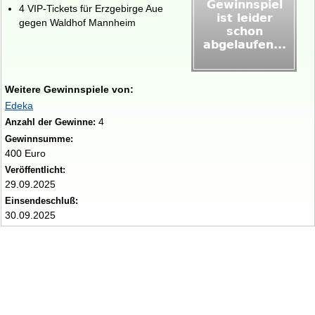
4 VIP-Tickets für Erzgebirge Aue
gegen Waldhof Mannheim
Weitere Gewinnspiele von:
Edeka
4
Anzahl der Gewinne:
Gewinnsumme:
400 Euro
Veröffentlicht:
29.09.2025
Einsendeschluß:
30.09.2025