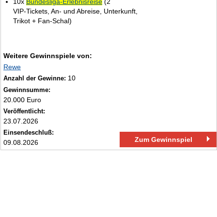
10x
Bundesliga-Erlebnisreise
(2
VIP‑Tickets, An‑ und Abreise, Unterkunft,
Trikot + Fan‑Schal)
Weitere Gewinnspiele von:
Rewe
10
Anzahl der Gewinne:
Gewinnsumme:
20.000 Euro
Veröffentlicht:
23.07.2026
Einsendeschluß:
Zum Gewinnspiel
09.08.2026