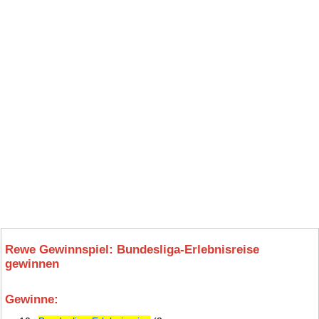
Rewe Gewinnspiel: Bundesliga-Erlebnisreise
gewinnen
Gewinne:
7.