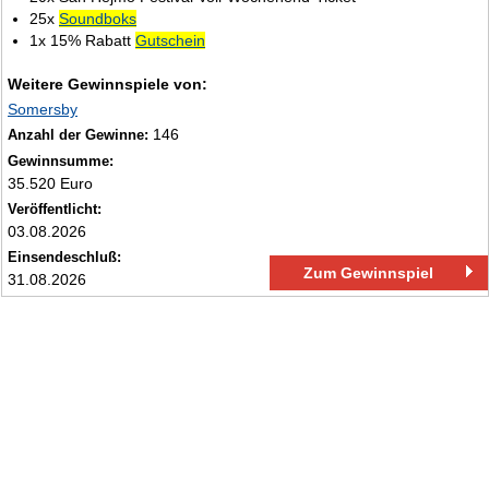
25x
Soundboks
1x 15% Rabatt
Gutschein
Weitere Gewinnspiele von:
Somersby
146
Anzahl der Gewinne:
Gewinnsumme:
35.520 Euro
Veröffentlicht:
03.08.2026
Einsendeschluß:
Zum Gewinnspiel
31.08.2026