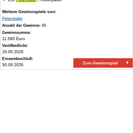
Weitere Gewinnspiele von:
Peterstaler
45
Anzahl der Gewinne:
Gewinnsumme:
11.580 Euro
Veröffentlicht:
18.05.2026
Einsendeschluß:
Zum Gewinnspiel
30.09.2026