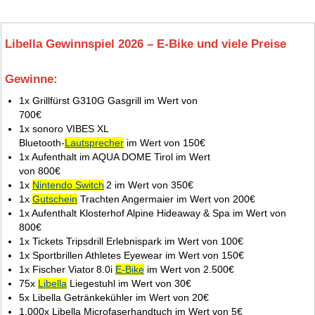
Libella Gewinnspiel 2026 – E‑Bike und viele Preise
Gewinne:
3.
1x Grillfürst G310G Gasgrill im Wert von
700€
1x sonoro VIBES XL
Bluetooth‑
Lautsprecher
im Wert von 150€
1x Aufenthalt im AQUA DOME Tirol im Wert
von 800€
1x
Nintendo Switch
2 im Wert von 350€
1x
Gutschein
Trachten Angermaier im Wert von 200€
1x Aufenthalt Klosterhof Alpine Hideaway & Spa im Wert von
800€
1x Tickets Tripsdrill Erlebnispark im Wert von 100€
1x Sportbrillen Athletes Eyewear im Wert von 150€
1x Fischer Viator 8.0i
E‑Bike
im Wert von 2.500€
75x
Libella
Liegestuhl im Wert von 30€
5x Libella Getränkekühler im Wert von 20€
1.000x Libella Microfaserhandtuch im Wert von 5€