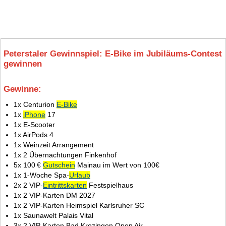
Peterstaler Gewinnspiel: E-Bike im Jubiläums-Contest
gewinnen
Gewinne:
9.
1x Centurion
E-Bike
1x
iPhone
17
1x E-Scooter
1x AirPods 4
1x Weinzeit Arrangement
1x 2 Übernachtungen Finkenhof
5x 100 €
Gutschein
Mainau im Wert von 100€
1x 1‑Woche Spa‑
Urlaub
2x 2 VIP‑
Eintrittskarten
Festspielhaus
1x 2 VIP‑Karten DM 2027
1x 2 VIP‑Karten Heimspiel Karlsruher SC
1x Saunawelt Palais Vital
3x 2 VIP‑Karten Bad Krozingen Open Air