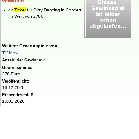
Gewinne:
4x
Ticket
für Dirty Dancing in Concert
im Wert von 278€
Weitere Gewinnspiele von:
TV Movie
4
Anzahl der Gewinne:
Gewinnsumme:
278 Euro
Veröffentlicht:
18.12.2025
Einsendeschluß:
19.01.2026