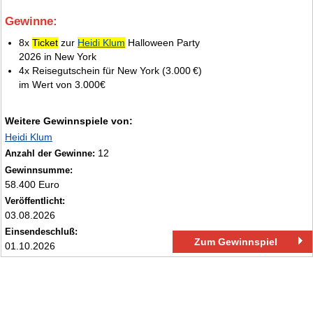
Gewinne:
4.
8x
Ticket
zur
Heidi Klum
Halloween Party
2026 in New York
4x Reisegutschein für New York (3.000 €)
im Wert von 3.000€
Weitere Gewinnspiele von:
Heidi Klum
12
Anzahl der Gewinne:
Gewinnsumme:
58.400 Euro
Veröffentlicht:
03.08.2026
Einsendeschluß:
Zum Gewinnspiel
01.10.2026