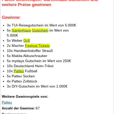
weitere Preise gewinnen
Gewinne:
5.
3x TUI-Reisegutschein im Wert von 5.000€
5x
Gartenhaus
-
Gutschein
im Wert von
5.000€
5x Weber
Grill
2x Macher
Festival Tickets
10x Handwerkskoffer Strauß
5x Makita Akkuschrauber
5x mydays Gutschein im Wert von 250€
10x Deutschland Heim-Trikot
10x
Pattex
Fußball
5x Pattex Socken
4x Pattex Zollstock
3x DIY-Gutschein im Wert von 1.000€
Weitere Gewinnspiele von:
Pattex
67
Anzahl der Gewinne: