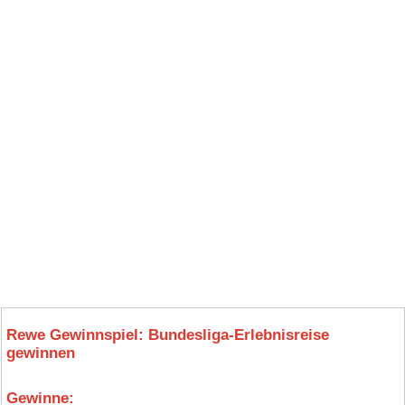
Rewe Gewinnspiel: Bundesliga-Erlebnisreise
gewinnen
Gewinne: