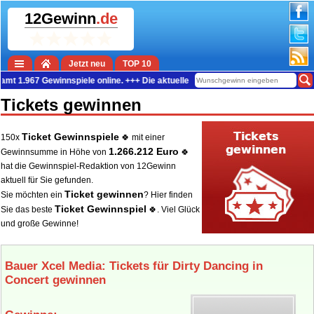
12Gewinn
.de
Jetzt neu
TOP 10
67 Gewinnspiele online. +++ Die aktuelle Gewinn-Summe beträgt 38.870.206 Eur
Tickets gewinnen
Ticket Gewinnspiele
150x
🍀 mit einer
1.266.212 Euro
Gewinnsumme in Höhe von
🍀
hat die Gewinnspiel-Redaktion von 12Gewinn
aktuell für Sie gefunden.
Ticket gewinnen
Sie möchten ein
? Hier finden
Ticket Gewinnspiel
Sie das beste
🍀. Viel Glück
und große Gewinne!
Bauer Xcel Media: Tickets für Dirty Dancing in
Concert gewinnen