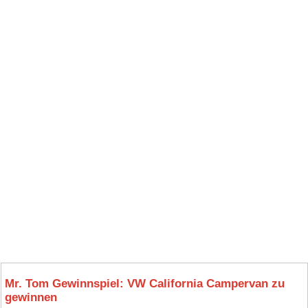
Mr. Tom Gewinnspiel: VW California Campervan zu
gewinnen