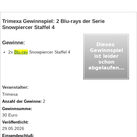
Trimexa Gewinnspiel: 2 Blu-rays der Serie
Snowpiercer Staffel 4
Gewinne:
2x
Blu-ray
Snowpiercer Staffel 4
Veranstalter:
Trimexa
2
Anzahl der Gewinne:
Gewinnsumme:
30 Euro
Veröffentlicht:
29.05.2026
Einsendeschluß: