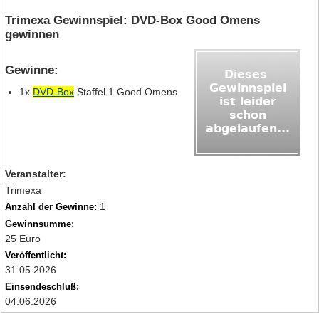
Trimexa Gewinnspiel: DVD-Box Good Omens
gewinnen
Gewinne:
1x
DVD-Box
Staffel 1 Good Omens
Veranstalter:
Trimexa
1
Anzahl der Gewinne:
Gewinnsumme:
25 Euro
Veröffentlicht:
31.05.2026
Einsendeschluß:
04.06.2026