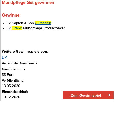
Mundpflege‑Set gewinnen
Gewinne:
4.
1x Kapten & Son
Gutschein
1x
Oral‑B
Mundpflege Produktpaket
Weitere Gewinnspiele von:
DM
2
Anzahl der Gewinne:
Gewinnsumme:
55 Euro
Veröffentlicht:
13.05.2026
Einsendeschluß:
Zum Gewinnspiel
10.12.2026