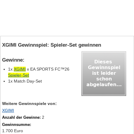
XGIMI Gewinnspiel: Spieler-Set gewinnen
Gewinne:
1x
XGIMI
x EA SPORTS FC™26
Spieler-Set
1x Match Day-Set
Weitere Gewinnspiele von:
XGIMI
2
Anzahl der Gewinne:
Gewinnsumme:
1.700 Euro