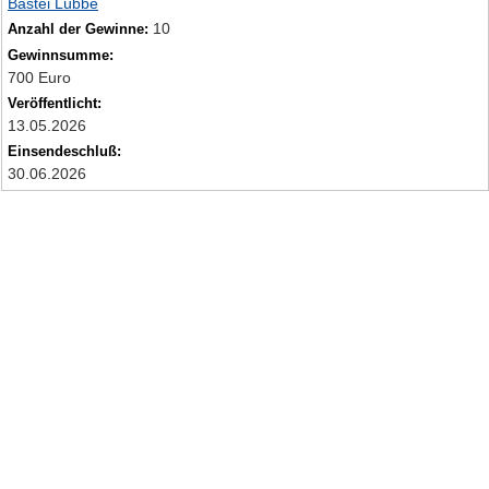
Bastei Lübbe
10
Anzahl der Gewinne:
Gewinnsumme:
700 Euro
Veröffentlicht:
13.05.2026
Einsendeschluß:
30.06.2026