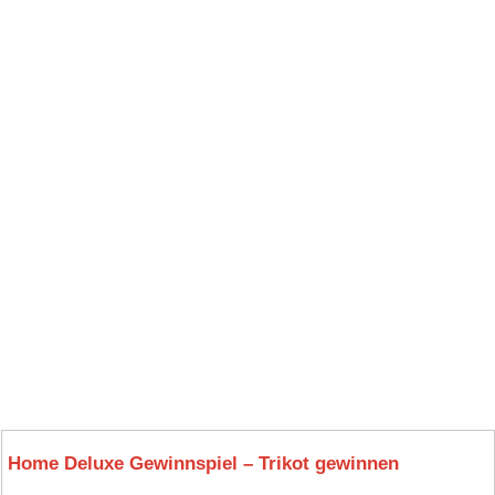
Home Deluxe Gewinnspiel – Trikot gewinnen