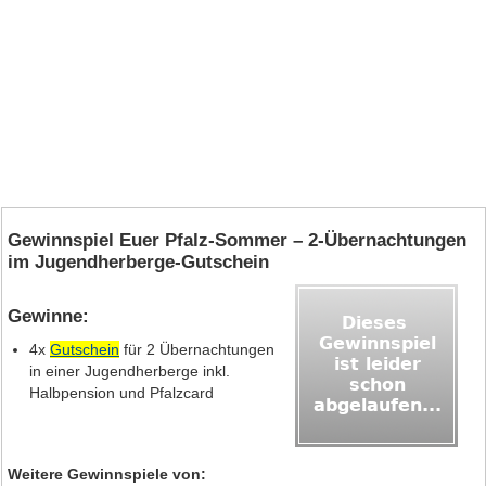
Gewinnspiel Euer Pfalz‑Sommer – 2‑Übernachtungen
im Jugendherberge‑Gutschein
Gewinne:
4x
Gutschein
für 2 Übernachtungen
in einer Jugendherberge inkl.
Halbpension und Pfalzcard
Weitere Gewinnspiele von: