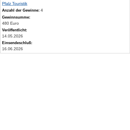
Pfalz Touristik
4
Anzahl der Gewinne:
Gewinnsumme:
480 Euro
Veröffentlicht:
14.05.2026
Einsendeschluß:
16.06.2026