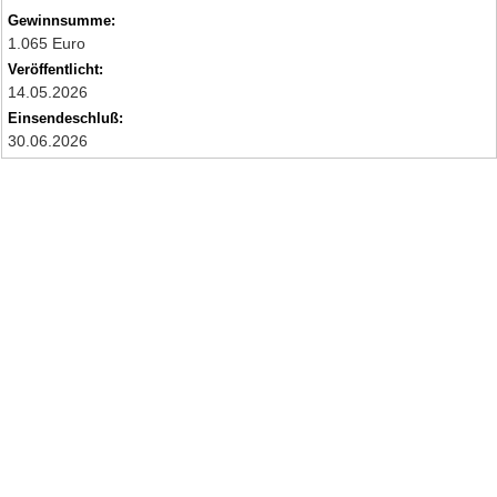
Gewinnsumme:
1.065 Euro
Veröffentlicht:
14.05.2026
Einsendeschluß:
30.06.2026