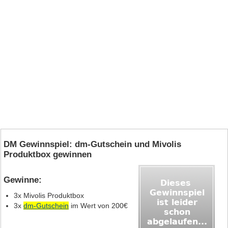
DM Gewinnspiel: dm-Gutschein und Mivolis
Produktbox gewinnen
Gewinne:
3x Mivolis Produktbox
3x
dm-Gutschein
im Wert von 200€