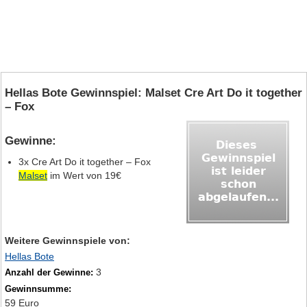
Hellas Bote Gewinnspiel: Malset Cre Art Do it together
– Fox
Gewinne:
3x Cre Art Do it together – Fox
Malset
im Wert von 19€
Weitere Gewinnspiele von:
Hellas Bote
3
Anzahl der Gewinne:
Gewinnsumme:
59 Euro