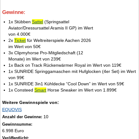
Gewinne:
2.
1x Stübben
Sattel
(Springsattel
Aviator/Dressursattel Aramis II GP) im Wert
von 4.000€
2x
Ticket
für Weltreiterspiele Aachen 2026
im Wert von 50€
3x Clipmyhorse Pro-Mitgliedschaft (12
Monate) im Wert von 239€
1x Back on Track Rückenwärmer Royal im Wert von 119€
1x SUNRIDE Springgamaschen mit Hufglocken (4er Set) im Wert
von 99€
1x SUNRIDE 3in1 Kühldecke “Cool Down” im Wert von 59€
1x Consteed
Smart
Horse Sneaker im Wert von 1.899€
Weitere Gewinnspiele von:
EQUOVIS
10
Anzahl der Gewinne:
Gewinnsumme:
6.998 Euro
Veröffentlicht: