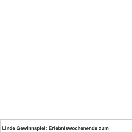
Linde Gewinnspiel: Erlebniswochenende zum