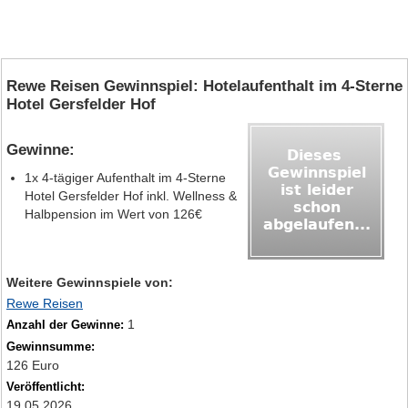
Rewe Reisen Gewinnspiel: Hotelaufenthalt im 4-Sterne
Hotel Gersfelder Hof
Gewinne:
1x 4-tägiger Aufenthalt im 4-Sterne
Hotel Gersfelder Hof inkl. Wellness &
Halbpension im Wert von 126€
Weitere Gewinnspiele von:
Rewe Reisen
1
Anzahl der Gewinne:
Gewinnsumme:
126 Euro
Veröffentlicht:
19.05.2026