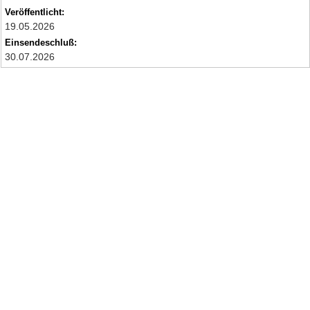
Veröffentlicht:
19.05.2026
Einsendeschluß:
30.07.2026