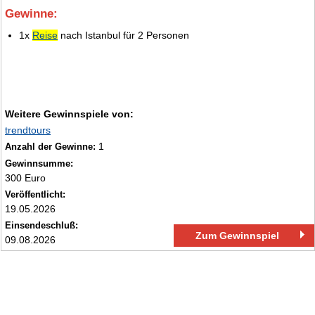
Gewinne:
6.
1x
Reise
nach Istanbul für 2 Personen
Weitere Gewinnspiele von:
trendtours
1
Anzahl der Gewinne:
Gewinnsumme:
300 Euro
Veröffentlicht:
19.05.2026
Einsendeschluß:
Zum Gewinnspiel
09.08.2026