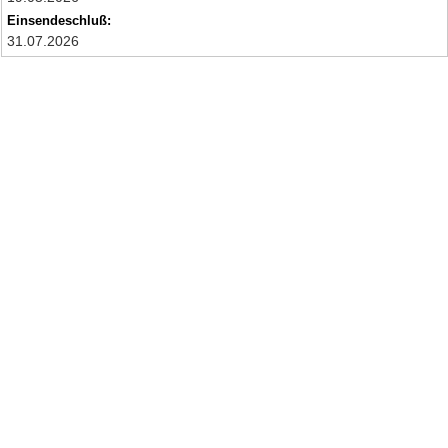
Einsendeschluß:
31.07.2026