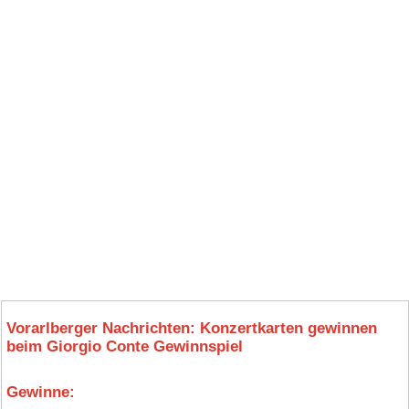
Vorarlberger Nachrichten: Konzertkarten gewinnen
beim Giorgio Conte Gewinnspiel
Gewinne: