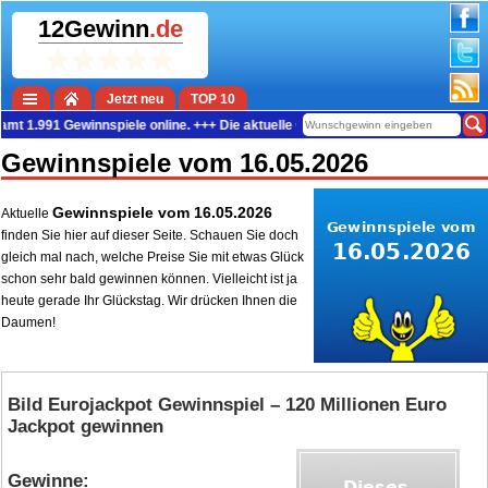
12Gewinn
.de
Jetzt neu
TOP 10
1 Gewinnspiele online. +++ Die aktuelle Gewinn-Summe beträgt 39.152.141 Euro
Gewinnspiele vom 16.05.2026
Gewinnspiele vom 16.05.2026
Aktuelle
finden Sie hier auf dieser Seite. Schauen Sie doch
gleich mal nach, welche Preise Sie mit etwas Glück
schon sehr bald gewinnen können. Vielleicht ist ja
heute gerade Ihr Glückstag. Wir drücken Ihnen die
Daumen!
Bild Eurojackpot Gewinnspiel – 120 Millionen Euro
Jackpot gewinnen
Gewinne: