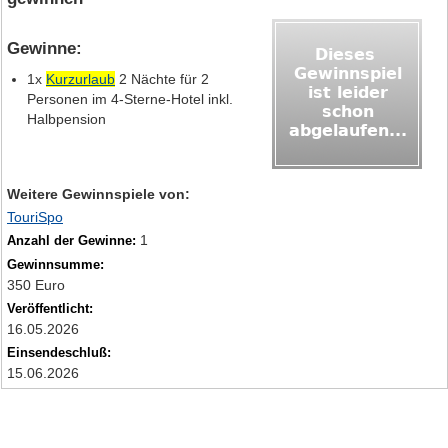
Gewinne:
1x
Kurzurlaub
2 Nächte für 2
Personen im 4‑Sterne‑Hotel inkl.
Halbpension
Weitere Gewinnspiele von:
TouriSpo
1
Anzahl der Gewinne:
Gewinnsumme:
350 Euro
Veröffentlicht:
16.05.2026
Einsendeschluß:
15.06.2026