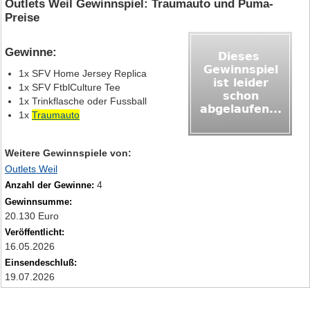
Outlets Weil Gewinnspiel: Traumauto und Puma-
Preise
Gewinne:
1x SFV Home Jersey Replica
1x SFV FtblCulture Tee
1x Trinkflasche oder Fussball
1x
Traumauto
Weitere Gewinnspiele von:
Outlets Weil
4
Anzahl der Gewinne:
Gewinnsumme:
20.130 Euro
Veröffentlicht:
16.05.2026
Einsendeschluß:
19.07.2026