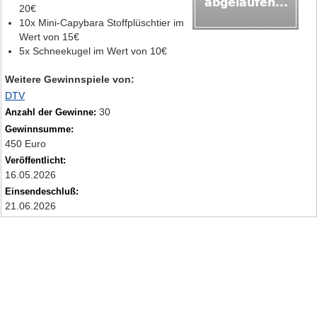
20€
10x Mini‑Capybara Stoffplüschtier im
Wert von 15€
5x Schneekugel im Wert von 10€
Weitere Gewinnspiele von:
DTV
30
Anzahl der Gewinne:
Gewinnsumme:
450 Euro
Veröffentlicht:
16.05.2026
Einsendeschluß:
21.06.2026