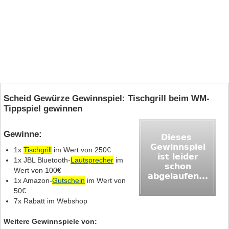
Scheid Gewürze Gewinnspiel: Tischgrill beim WM-
Tippspiel gewinnen
Gewinne:
1x
Tischgrill
im Wert von 250€
1x JBL Bluetooth-
Lautsprecher
im
Wert von 100€
1x Amazon-
Gutschein
im Wert von
50€
7x Rabatt im Webshop
Weitere Gewinnspiele von: