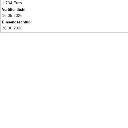
1.734 Euro
Veröffentlicht:
16.05.2026
Einsendeschluß:
30.06.2026