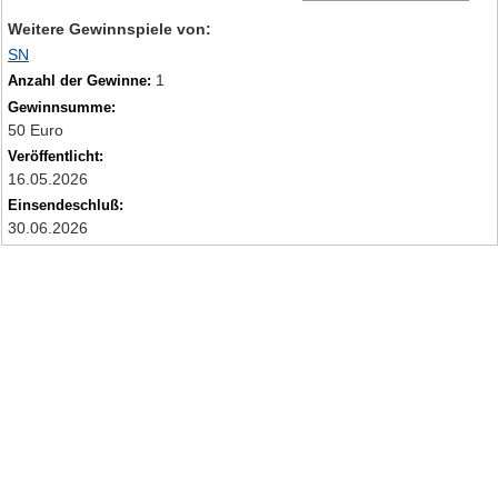
Weitere Gewinnspiele von:
SN
1
Anzahl der Gewinne:
Gewinnsumme:
50 Euro
Veröffentlicht:
16.05.2026
Einsendeschluß:
30.06.2026