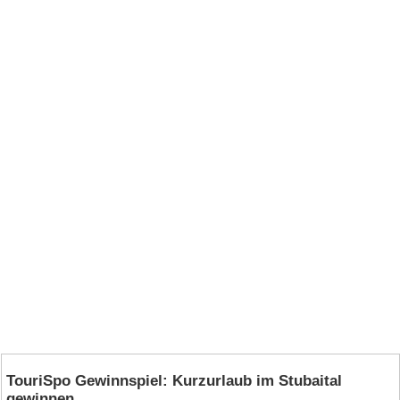
TouriSpo Gewinnspiel: Kurzurlaub im Stubaital
gewinnen