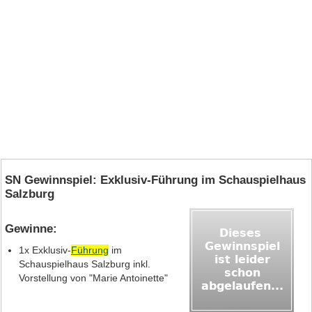
SN Gewinnspiel: Exklusiv‑Führung im Schauspielhaus
Salzburg
Gewinne:
1x Exklusiv‑
Führung
im
Schauspielhaus Salzburg inkl.
Vorstellung von "Marie Antoinette"