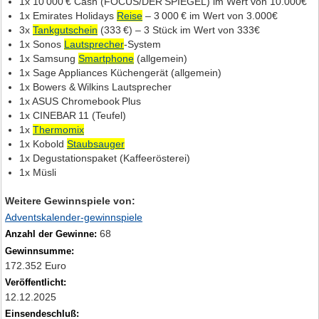
1x 10 000 € Cash (FOCUS/DER SPIEGEL) im Wert von 10.000€
1x Emirates Holidays
Reise
– 3 000 € im Wert von 3.000€
3x
Tankgutschein
(333 €) – 3 Stück im Wert von 333€
1x Sonos
Lautsprecher
‑System
1x Samsung
Smartphone
(allgemein)
1x Sage Appliances Küchengerät (allgemein)
1x Bowers & Wilkins Lautsprecher
1x ASUS Chromebook Plus
1x CINEBAR 11 (Teufel)
1x
Thermomix
1x Kobold
Staubsauger
1x Degustationspaket (Kaffeerösterei)
1x Müsli
Weitere Gewinnspiele von:
Adventskalender-gewinnspiele
68
Anzahl der Gewinne:
Gewinnsumme:
172.352 Euro
Veröffentlicht:
12.12.2025
Einsendeschluß: