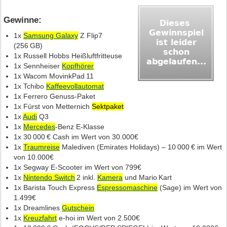
Gewinne:
1x
Samsung Galaxy
Z Flip7
(256 GB)
1x Russell Hobbs Heißluftfritteuse
1x Sennheiser
Kopfhörer
1x Wacom MovinkPad 11
1x Tchibo
Kaffeevollautomat
1x Ferrero Genuss‑Paket
1x Fürst von Metternich
Sektpaket
1x
Audi
Q3
1x
Mercedes
‑Benz E‑Klasse
1x 30 000 € Cash im Wert von 30.000€
1x
Traumreise
Malediven (Emirates Holidays) – 10 000 € im Wert
von 10.000€
1x Segway E‑Scooter im Wert von 799€
1x
Nintendo Switch
2 inkl.
Kamera
und Mario Kart
1x Barista Touch Express
Espressomaschine
(Sage) im Wert von
1.499€
1x Dreamlines
Gutschein
1x
Kreuzfahrt
e‑hoi im Wert von 2.500€