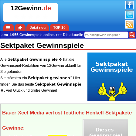
12Gewinn
.de
Jetzt neu
TOP 10
55 Gewinnspiele online. +++ Die aktuelle Gewinn-Summe beträgt 37.778.425 Eur
Sektpaket Gewinnspiele
Sektpaket Gewinnspiele
Alle
🍀 hat die
Gewinnspiel-Redaktion von 12Gewinn aktuell für
Sie gefunden.
Sektpaket gewinnen
Sie möchten ein
? Hier
Sektpaket Gewinnspiel
finden Sie das beste
🍀. Viel Glück und große Gewinne!
Bauer Xcel Media verlost festliche Henkell Sektpakete
Gewinne: