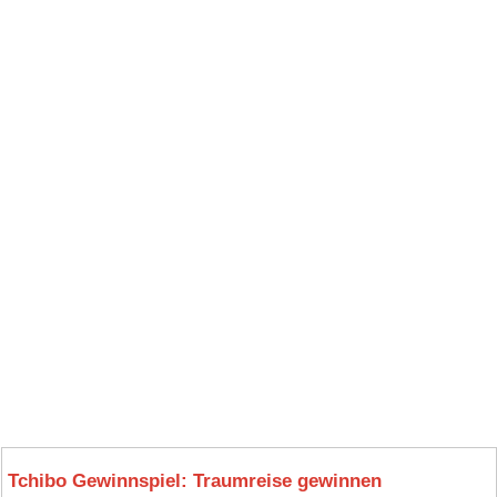
Tchibo Gewinnspiel: Traumreise gewinnen