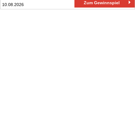
Zum Gewinnspiel
10.08.2026