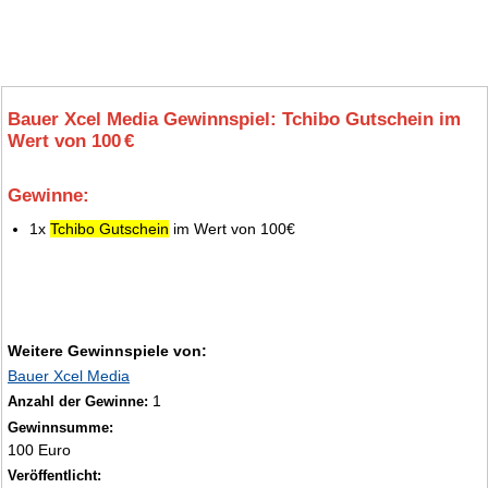
Bauer Xcel Media Gewinnspiel: Tchibo Gutschein im
Wert von 100 €
Gewinne:
6.
1x
Tchibo Gutschein
im Wert von 100€
Weitere Gewinnspiele von:
Bauer Xcel Media
1
Anzahl der Gewinne:
Gewinnsumme:
100 Euro
Veröffentlicht: