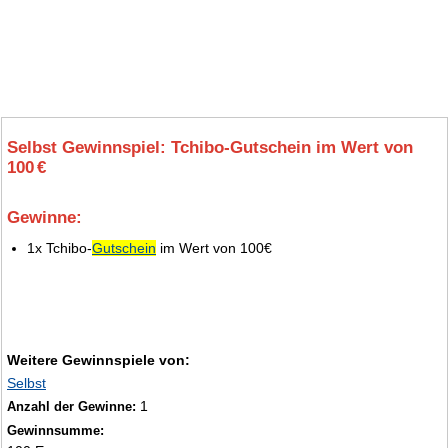
Selbst Gewinnspiel: Tchibo-Gutschein im Wert von
100 €
Gewinne:
7.
1x Tchibo-
Gutschein
im Wert von 100€
Weitere Gewinnspiele von:
Selbst
1
Anzahl der Gewinne:
Gewinnsumme: