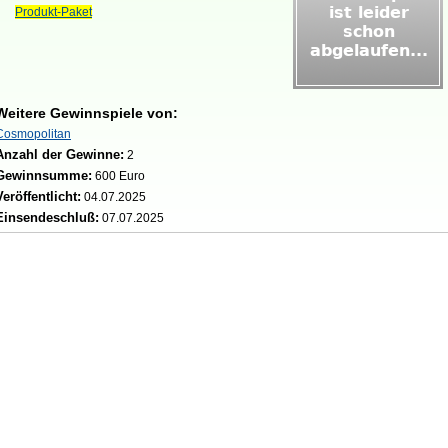
Produkt-Paket
Weitere Gewinnspiele von:
Cosmopolitan
Anzahl der Gewinne:
2
Gewinnsumme:
600 Euro
Veröffentlicht:
04.07.2025
Einsendeschluß:
07.07.2025