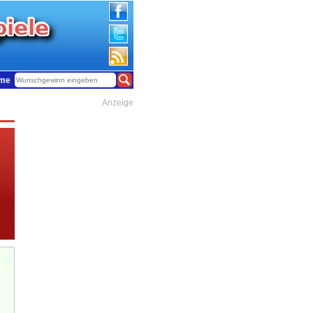
8.953.808 Euro. +++ Insgesamt 17.975.261 Gewinne warten auf glückliche Gewin
Anzeige