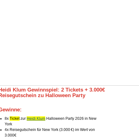
Heidi Klum Gewinnspiel: 2 Tickets + 3.000€
Reisegutschein zu Halloween Party
Gewinne:
4.
8x
Ticket
zur
Heidi Klum
Halloween Party 2026 in New
York
4x Reisegutschein für New York (3.000 €) im Wert von
3.000€