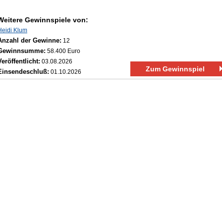
Weitere Gewinnspiele von:
Heidi Klum
Anzahl der Gewinne:
12
Gewinnsumme:
58.400 Euro
Veröffentlicht:
03.08.2026
Zum Gewinnspiel
Einsendeschluß:
01.10.2026