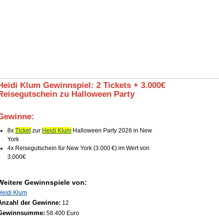
Heidi Klum Gewinnspiel: 2 Tickets + 3.000€
Reisegutschein zu Halloween Party
Gewinne:
4.
8x
Ticket
zur
Heidi Klum
Halloween Party 2026 in New
York
4x Reisegutschein für New York (3.000 €) im Wert von
3.000€
Weitere Gewinnspiele von:
Heidi Klum
Anzahl der Gewinne:
12
Gewinnsumme:
58.400 Euro