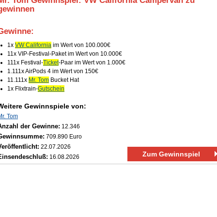
Mr. Tom Gewinnspiel: VW California Campervan zu
gewinnen
Gewinne:
2.
1x
VW California
im Wert von 100.000€
11x VIP-Festival-Paket im Wert von 10.000€
111x Festival-
Ticket
-Paar im Wert von 1.000€
1.111x AirPods 4 im Wert von 150€
11.111x
Mr. Tom
Bucket Hat
1x Flixtrain-
Gutschein
Weitere Gewinnspiele von:
Mr. Tom
Anzahl der Gewinne:
12.346
Gewinnsumme:
709.890 Euro
Veröffentlicht:
22.07.2026
Zum Gewinnspiel
Einsendeschluß:
16.08.2026