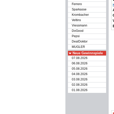
Ferrero
Sparkasse
Krombacher
Veltins
Viessmann
DoGood
Pepsi
DealDoktor
MUGLER
Neue Gewinnspiele
07.08.2026
06.08.2026
05.08.2026
04.08.2026
03.08.2026
02.08.2026
01.08.2026