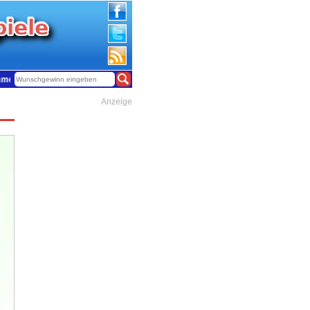
t 38.713.711 Euro. +++ Insgesamt 17.971.870 Gewinne warten auf glückliche G
Anzeige