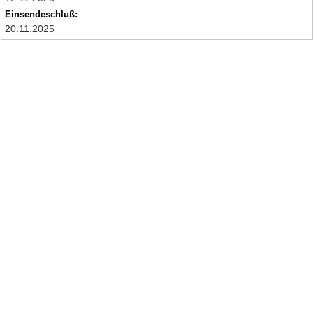
Einsendeschluß:
20.11.2025