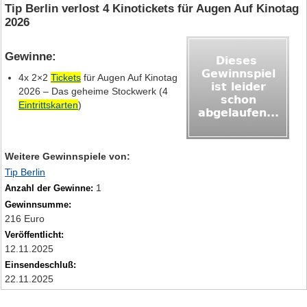
Tip Berlin verlost 4 Kinotickets für Augen Auf Kinotag
2026
Gewinne:
4x 2×2
Tickets
für Augen Auf Kinotag
2026 – Das geheime Stockwerk (4
Eintrittskarten
)
Weitere Gewinnspiele von:
Tip Berlin
1
Anzahl der Gewinne:
Gewinnsumme:
216 Euro
Veröffentlicht:
12.11.2025
Einsendeschluß:
22.11.2025