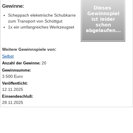
Gewinne:
Scheppach eleketrische Schubkarre
zum Transport von Schüttgut
1x ein umfangreiches Werkzeugset
Weitere Gewinnspiele von:
Selbst
20
Anzahl der Gewinne:
Gewinnsumme:
3.500 Euro
Veröffentlicht:
12.11.2025
Einsendeschluß:
28.11.2025