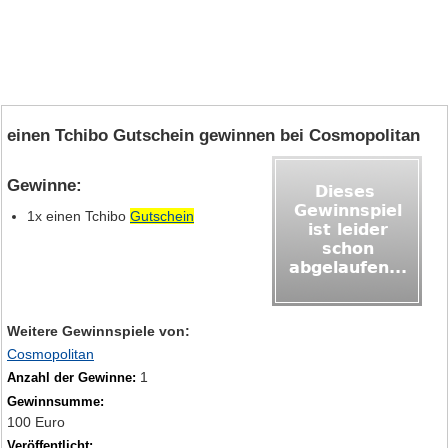
einen Tchibo Gutschein gewinnen bei Cosmopolitan
Gewinne:
1x einen Tchibo
Gutschein
Weitere Gewinnspiele von:
Cosmopolitan
1
Anzahl der Gewinne:
Gewinnsumme:
100 Euro
Veröffentlicht: