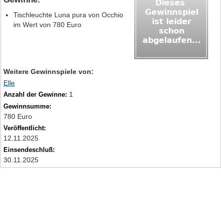
Tischleuchte Luna pura von Occhio
im Wert von 780 Euro
Weitere Gewinnspiele von:
Elle
1
Anzahl der Gewinne:
Gewinnsumme:
780 Euro
Veröffentlicht:
12.11.2025
Einsendeschluß:
30.11.2025