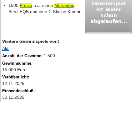
1500
Preise
u.a. einen
Mercedes
Benz EQB und eine C-Klasse Kombi
Weitere Gewinnspiele von:
Aldi
1.500
Anzahl der Gewinne:
Gewinnsumme:
15.000 Euro
Veröffentlicht:
12.11.2025
Einsendeschluß:
30.11.2025