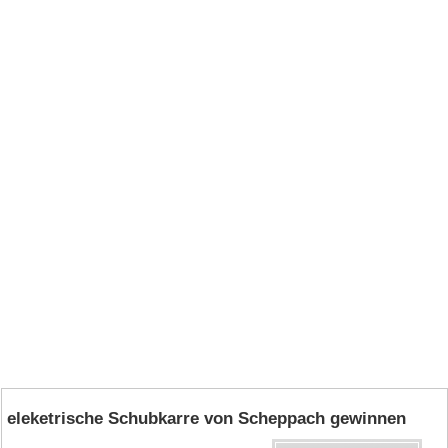
eleketrische Schubkarre von Scheppach gewinnen