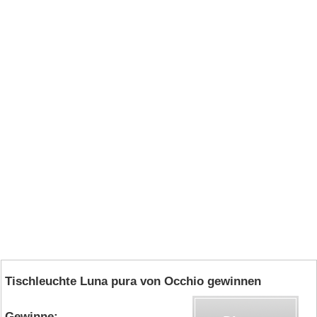
Tischleuchte Luna pura von Occhio gewinnen
Gewinne: