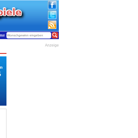
38.308.972 Euro. +++ Insgesamt 17.969.177 Gewinne warten auf glückliche Gew
Anzeige