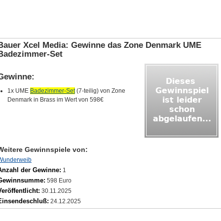
Bauer Xcel Media: Gewinne das Zone Denmark UME
Badezimmer-Set
Gewinne:
1x UME
Badezimmer-Set
(7‑teilig) von Zone
Denmark in Brass im Wert von 598€
Weitere Gewinnspiele von:
Wunderweib
Anzahl der Gewinne:
1
Gewinnsumme:
598 Euro
Veröffentlicht:
30.11.2025
Einsendeschluß:
24.12.2025