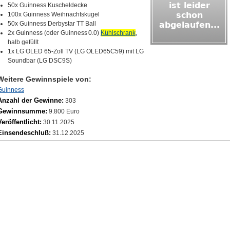
50x Guinness Kuscheldecke
100x Guinness Weihnachtskugel
50x Guinness Derbystar TT Ball
2x Guinness (oder Guinness 0.0)
Kühlschrank
,
halb gefüllt
1x LG OLED 65‑Zoll TV (LG OLED65C59) mit LG
Soundbar (LG DSC9S)
Weitere Gewinnspiele von:
Guinness
Anzahl der Gewinne:
303
Gewinnsumme:
9.800 Euro
Veröffentlicht:
30.11.2025
Einsendeschluß:
31.12.2025