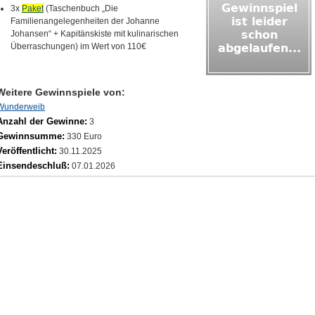
3x
Paket
(Taschenbuch „Die
Familienangelegenheiten der Johanne
Johansen“ + Kapitänskiste mit kulinarischen
Überraschungen) im Wert von 110€
Weitere Gewinnspiele von:
Wunderweib
Anzahl der Gewinne:
3
Gewinnsumme:
330 Euro
Veröffentlicht:
30.11.2025
Einsendeschluß:
07.01.2026