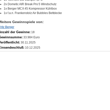
2x Dometic AIR Break Pro 5 Windschutz
1x Berger MCX 45 Kompressor Kühlbox
1x f.a.n. Frankenstolz Air Bubbles Bettdecke
Weitere Gewinnspiele von:
Fritz Berger
Anzahl der Gewinne:
18
Gewinnsumme:
33.984 Euro
Veröffentlicht:
30.11.2025
Einsendeschluß:
10.12.2025